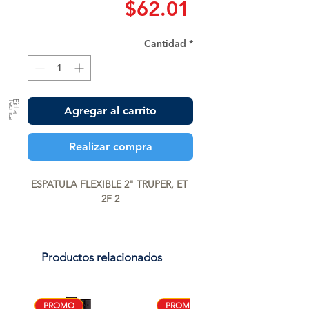
Precio
$62.01
Cantidad
*
a
F
ic
h
a
T
é
c
n
ic
Agregar al carrito
Realizar compra
ESPATULA FLEXIBLE 2" TRUPER, ET 
2F 2
Productos relacionados
PROMO
PROMO