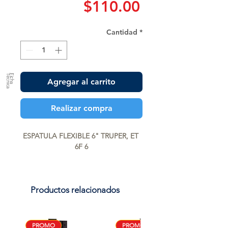
Precio
$110.00
Cantidad
*
a
F
ic
h
a
T
é
c
n
ic
Agregar al carrito
Realizar compra
ESPATULA FLEXIBLE 6" TRUPER, ET 
6F 6
Productos relacionados
PROMO
PROMO