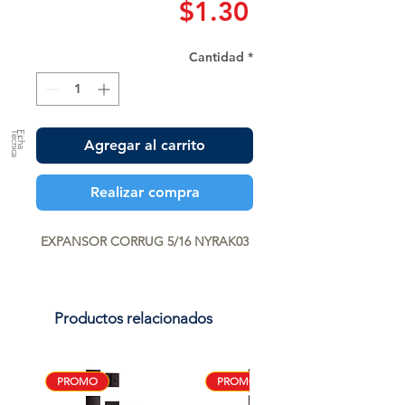
Precio
$1.30
Cantidad
*
a
F
ic
h
a
T
é
c
n
ic
Agregar al carrito
Realizar compra
EXPANSOR CORRUG 5/16 NYRAK03
Productos relacionados
PROMO
PROMO