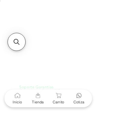
Unidad de atención a
Sucursales
MXL
Calle del Hospital No.
299Centro Cívico y Comercial
21000, Mexicali, B.C.
HMO
Blvd. Progreso 185, Villa
del Cortes, 83105 Hermosillo,
Son.
contacto@e-proconsa.com
Servicio al Cliente
Mexicali Hermosillo
+52 686 904-4444
Soporte Garantías
Contacto solo por Whatsapp
+52 686 216 2330
Inicio
Tienda
Carrito
Cotiza
Cotizaciones y Soporte