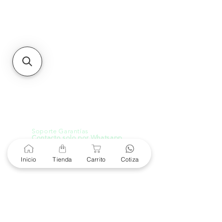
Unidad de atención a
Sucursales
MXL
Calle del Hospital No.
299Centro Cívico y Comercial
21000, Mexicali, B.C.
HMO
Blvd. Progreso 185, Villa
del Cortes, 83105 Hermosillo,
Son.
contacto@e-proconsa.com
Servicio al Cliente
Mexicali Hermosillo
+52 686 904-4444
Soporte Garantías
Contacto solo por Whatsapp
+52 686 216 2330
Inicio
Tienda
Carrito
Cotiza
Cotizaciones y Soporte