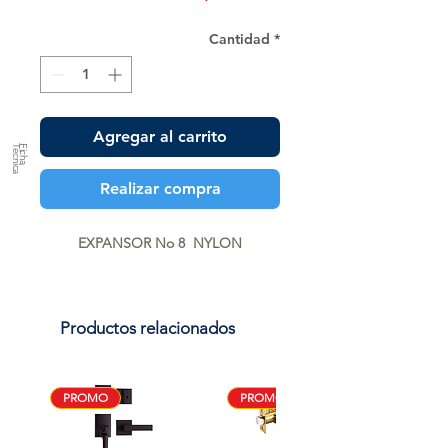
Cantidad
*
Agregar al carrito
a
F
ic
h
a
T
é
c
n
ic
Realizar compra
EXPANSOR No 8  NYLON
Productos relacionados
PROMO
PROMO