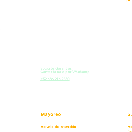
MXL
Calle del Hospital No.
Có
299Centro Cívico y Comercial
21000, Mexicali, B.C.
Ma
HMO
Blvd. Progreso 185, Villa del
Em
Cortes, 83105 Hermosillo, Son.
Re
contacto@e-proconsa.com
Pr
Servicio al Cliente
Mexicali Hermosillo
Ub
+52 686 904-4444
Fac
Soporte Garantías
HMO
Contacto solo por Whatsapp
Pro
+52 686 216 2330
Mayoreo
S
Horario de Atención
Ho
(v