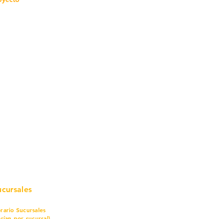
mo in
stalar
teriales para Construcción
pleo Proconsa
modela con crédito
omociones y descuentos
icaciones
turación
ductos de Ferretería
ucursales
rario Sucursales
arían por sucursal)