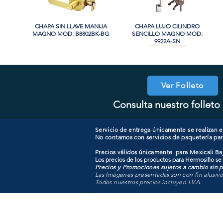
CHAPA SIN LLAVE MANIJA
Vista rápida
CHAPA LUJO CILINDRO
Vista rápida
MAGNO MOD: B8802BK-BG
SENCILLO MAGNO MOD:
9922A-SN
PROMO
PROMO
Ver Folleto
Consulta nuestro folleto 
CHAPA CON LLAVE MAGNO
CHAPA LUJO CILINDRO
Vista rápida
Vista rápida
COOLER PORTATIL 40 LITROS
CHAPA CON LLAVE MANIJA
Vista rápida
Vista rápida
SENCILLO MAGNO MOD:
MOD: 607ET-SS
MAGNO MOD: B8802ET-BG
ATIK MOD: F3700
9922B-MG
Servicio de entrega únicamente se realizan en
No contamos con servicios de paquetería par
Precios válidos únicamente para Mexicali Baj
Los precios de los productos para Hermosillo se
Precios y Promociones sujetos a cambio sin pr
Las Imágenes presentadas son con fin alusiv
Todos nuestros precios incluyen I.V.A.
Todo para tu pro