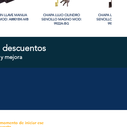
IN LLAVE MANIJA
sta rápida
CHAPA LUJO CILINDRO
Vista rápida
CHAPA LUJO CIL
Vista rápida
OD: A8801BK-MB
SENCILLO MAGNO MOD:
SENCILLO MAGNO
9922A-BG
9928A-ORB
 descuentos
 y mejora
CILINDRO DOBLE
sta rápida
CHAPA CILINDRO SENCILLO
Vista rápida
CHAPA SIN LLAVE
Vista rápida
 MOD: D102-SS
MAGNO MOD: D101-SS
MOD: 607BK-S
 momento de iniciar ese
oyecto