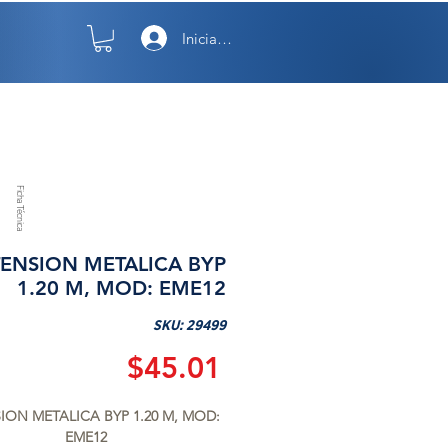
Iniciar sesión
TO
NOSOTROS
Ficha Técnica
ENSION METALICA BYP
1.20 M, MOD: EME12
SKU: 29499
Precio
$45.01
ION METALICA BYP 1.20 M, MOD: 
EME12