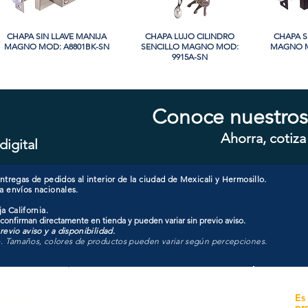
CHAPA SIN LLAVE MANIJA
Vista rápida
CHAPA LUJO CILINDRO
Vista rápida
CHAPA S
Vi
MAGNO MOD: A8801BK-SN
SENCILLO MAGNO MOD:
MAGNO M
9915A-SN
Conoce nuestros
Ahorra, cotiza
digital
CHAPA CON LLAVE MANIJA
Vista rápida
CHAPA CON LLAVE MANIJA
Vista rápida
CHAPA 
Vi
MAGNO MOD: A8801ET-SN
MAGNO MOD: A8801ET-MB
MAGNO
tregas de pedidos al interior de la ciudad de Mexicali y Hermosillo.
a envíos nacionales.
a California.
 confirman directamente en tienda y pueden variar sin previo aviso.
evio aviso y a disponibilidad.
o. Tamaños, colores de productos pueden variar según percepciones.
yecto
Unidad de atención a
Es
Sucursales
pr