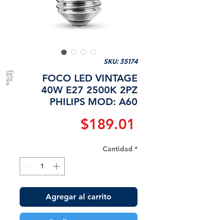
SKU: 35174
a
F
ic
h
a
T
é
c
n
ic
FOCO LED VINTAGE
40W E27 2500K 2PZ
PHILIPS MOD: A60
Precio
$189.01
Cantidad
*
Agregar al carrito