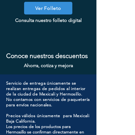
Ver Folleto
CHAPA CON LLAVE MAGNO
CHAPA SIN LLAVE MANIJA
CHAPA SIN LLAVE MANIJA
CHAPA CILINDRO DOBLE
CHAPA LUJO CILINDRO
CHAPA LUJO CILINDRO
CHAPA LUJO CILINDRO
COOLER PORTATIL 40 LITROS
CHAPA CILINDRO SENCILLO
CHAPA CON LLAVE MANIJA
CHAPA SIN LLAVE MANIJA
CHAPA COMBO CILINDRO
CHAPA LUJO CILINDRO
CHAPA LUJO CILINDRO
SENCILLO MAGNO MOD: 9915A-
SENCILLO MAGNO MOD: 9928A-
SENCILLO MAGNO MOD: 9922B-
Consulta nuestro folleto digital
MAGNO MOD: A8801BK-MB
MAGNO MOD: B8802BK-BG
MAGNO MOD: D102-SS
MOD: 607ET-SS
SENCILLO MAGNO MOD: 9922A-
SENCILLO MAGNO MOD: 9922A-
MAGNO MOD: A8801BK-SN
MAGNO MOD: B8802ET-BG
SENCILLO MAGNO MOD:
MAGNO MOD: D101-SS
ATIK MOD: F3700
ORB
MG
SN
607ET+D101-SS
SN
BG
Conoce nuestros descuentos
Ahorra, cotiza y mejora
Servicio de entrega únicamente se
realizan entregas de pedidos al interior
de la ciudad de Mexicali y Hermosillo.
No contamos con servicios de paquetería
para envíos nacionales.
Precios válidos únicamente para Mexicali
Baja California.
Los precios de los productos para
Hermosillo se confirman directamente en