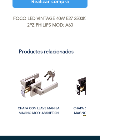
Realizar compra
FOCO LED VINTAGE 40W E27 2500K 
2PZ PHILIPS MOD: A60
Productos relacionados
CHAPA CON LLAVE MANIJA
CHAPA CON LLAVE MANIJA
MAGNO MOD: A8801ET-SN
MAGNO MOD: A8801ET-MB
PROMO
PROMO
PROMO
PROMO