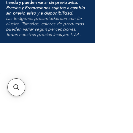
tienda y pueden variar sin previo aviso.
Precios y Promociones sujetos a cambio
sin previo aviso y a disponibilidad.
Las Imágenes presentadas son con fin
alusivo. Tamaños, colores de productos
pueden variar según percepciones.
Todos nuestros precios incluyen I.V.A.
HMO
Unidad de atención a
Sucursales
MXL
Calle del Hospital No.
299Centro Cívico y Comercial
21000, Mexicali, B.C.
HMO
Blvd. Progreso 185, Villa
del Cortes, 83105 Hermosillo,
Son.
contacto@e-proconsa.com