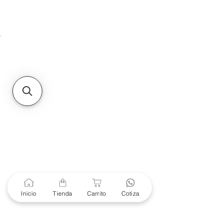
Unidad de atención a
Sucursales
MXL
Calle del Hospital No.
299Centro Cívico y Comercial
21000, Mexicali, B.C.
HMO
Blvd. Progreso 185, Villa
del Cortes, 83105 Hermosillo,
Son.
contacto@e-proconsa.com
Servicio al Cliente
Mexicali Hermosillo
+52 686 904-4444
Soporte Garantías
Contacto solo por Whatsapp
Inicio
Tienda
Carrito
Cotiza
+52 686 216 2330