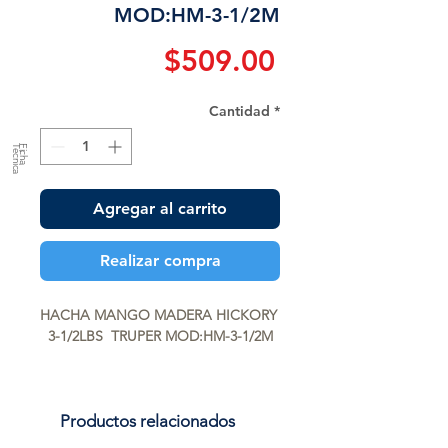
MOD:HM-3-1/2M
Precio
$509.00
Cantidad
*
a
F
ic
h
a
T
é
c
n
ic
Agregar al carrito
Realizar compra
HACHA MANGO MADERA HICKORY 
3-1/2LBS  TRUPER MOD:HM-3-1/2M
Productos relacionados