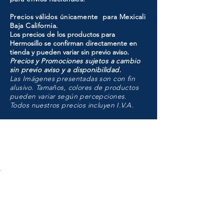
Precios válidos únicamente para Mexicali
Baja California.
Los precios de los productos para
Hermosillo se confirman directamente en
tienda y pueden variar sin previo aviso.
Precios y Promociones sujetos a cambio
sin previo aviso y a disponibilidad.
Las Imágenes presentadas son con fin
alusivo. Tamaños, colores de productos
pueden variar según percepciones.
Todos nuestros precios incluyen I.V.A.
HMO
Unidad de atención a
Sucursales
MXL
Calle del Hospital No.
299Centro Cívico y Comercial