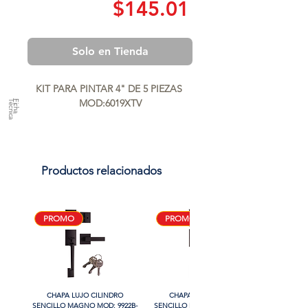
Precio
$145.01
Solo en Tienda
KIT PARA PINTAR 4" DE 5 PIEZAS 
MOD:6019XTV
a
F
ic
h
a
T
é
c
n
ic
Productos relacionados
PROMO
PROMO
CHAPA LUJO CILINDRO
CHAPA LUJO CILINDRO
SENCILLO MAGNO MOD: 9922B-
SENCILLO MAGNO MOD: 9928A-