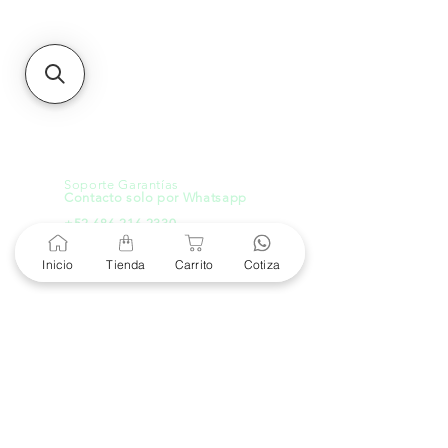
21000, Mexicali, B.C.
HMO
Blvd. Progreso 185, Villa
del Cortes, 83105 Hermosillo,
Son.
contacto@e-proconsa.com
Servicio al Cliente
Mexicali Hermosillo
+52 686 904-4444
Soporte Garantías
Contacto solo por Whatsapp
+52 686 216 2330
Inicio
Tienda
Carrito
Cotiza
Cotizaciones y Soporte
Horario de Atención
8 am a 6 pm
Lunes a viernes
8 am a 4 pm
Sábado
8 am a 4 pm
Domingo