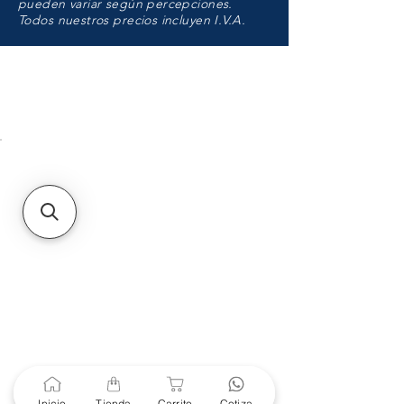
pueden variar según percepciones.
Todos nuestros precios incluyen I.V.A.
HMO
Unidad de atención a
Sucursales
MXL
Calle del Hospital No.
299Centro Cívico y Comercial
21000, Mexicali, B.C.
HMO
Blvd. Progreso 185, Villa
del Cortes, 83105 Hermosillo,
Son.
contacto@e-proconsa.com
Servicio al Cliente
Mexicali Hermosillo
+52 686 904-4444
Soporte Garantías
Inicio
Tienda
Carrito
Cotiza