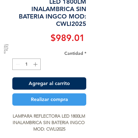
LED 1800LM
INALAMBRICA SIN
BATERIA INGCO MOD:
CWLI2025
Precio
$989.01
a
F
ic
h
a
T
é
c
n
ic
Cantidad
*
Agregar al carrito
Realizar compra
LAMPARA REFLECTORA LED 1800LM 
INALAMBRICA SIN BATERIA INGCO 
MOD: CWLI2025