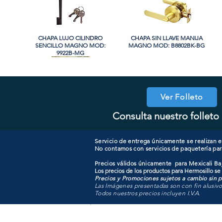
CHAPA LUJO CILINDRO
Vista rápida
CHAPA SIN LLAVE MANIJA
Vista rápida
SENCILLO MAGNO MOD:
MAGNO MOD: B8802BK-BG
9922B-MG
Ver Folleto
Consulta nuestro folleto 
COOLER PORTATIL 40 LITROS
CHAPA CILINDRO DOBLE
Vista rápida
Vista rápida
CHAPA COMBO CILINDRO
CHAPA LUJO CILINDRO
Vista rápida
Vista rápida
MAGNO MOD: D102-SS
ATIK MOD: F3700
SENCILLO MAGNO MOD:
SENCILLO MAGNO MOD:
607ET+D101-SS
9922A-SN
Servicio de entrega únicamente se realizan en
No contamos con servicios de paquetería par
Precios válidos únicamente para Mexicali Baj
Los precios de los productos para Hermosillo se
Precios y Promociones sujetos a cambio sin pr
Las Imágenes presentadas son con fin alusiv
Todos nuestros precios incluyen I.V.A.