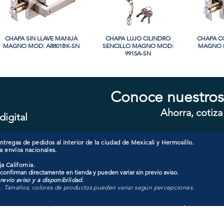
CHAPA SIN LLAVE MANIJA
Vista rápida
CHAPA LUJO CILINDRO
Vista rápida
CHAPA C
Vi
MAGNO MOD: A8801BK-SN
SENCILLO MAGNO MOD:
MAGNO M
9915A-SN
PROMO
PROMO
Conoce nuestros
Ahorra, cotiza
digital
CHAPA CON LLAVE MAGNO
Vista rápida
CHAPA LUJO CILINDRO
Vista rápida
CHAPA C
Vi
MOD: 607ET-SS
SENCILLO MAGNO MOD:
MAGNO M
9928A-ORB
tregas de pedidos al interior de la ciudad de Mexicali y Hermosillo.
a envíos nacionales.
a California.
 confirman directamente en tienda y pueden variar sin previo aviso.
evio aviso y a disponibilidad.
o. Tamaños, colores de productos pueden variar según percepciones.