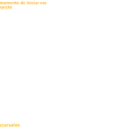
 momento de iniciar ese
oyecto
mo in
stalar
teriales para Construcción
pleo Proconsa
modela con crédito
omociones y descuentos
icaciones
turación
ductos de Ferretería
ucursales