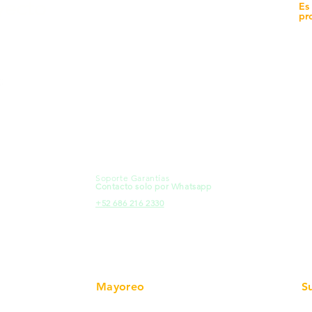
yecto
Unidad de atención a
Es
Sucursales
pr
MXL
Calle del Hospital No.
Có
299Centro Cívico y Comercial
21000, Mexicali, B.C.
Ma
HMO
Blvd. Progreso 185, Villa del
Em
Cortes, 83105 Hermosillo, Son.
Re
contacto@e-proconsa.com
Pr
Servicio al Cliente
Mexicali Hermosillo
Ub
+52 686 904-4444
Fac
Soporte Garantías
HMO
Contacto solo por Whatsapp
Pro
+52 686 216 2330
Mayoreo
S