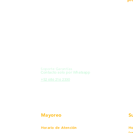
MXL
Calle del Hospital No.
Có
299Centro Cívico y Comercial
21000, Mexicali, B.C.
Ma
HMO
Blvd. Progreso 185, Villa del
Em
Cortes, 83105 Hermosillo, Son.
Re
contacto@e-proconsa.com
Pr
Servicio al Cliente
Mexicali Hermosillo
Ub
+52 686 904-4444
Fac
Soporte Garantías
HMO
Contacto solo por Whatsapp
Pro
+52 686 216 2330
Mayoreo
S
Horario de Atención
Ho
(v