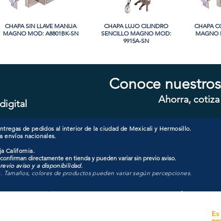
CHAPA SIN LLAVE MANIJA
Vista rápida
CHAPA LUJO CILINDRO
Vista rápida
CHAPA C
Vi
MAGNO MOD: A8801BK-SN
SENCILLO MAGNO MOD:
MAGNO M
9915A-SN
PROMO
PROMO
Conoce nuestros
Ahorra, cotiza
digital
CHAPA CON LLAVE MAGNO
Vista rápida
CHAPA LUJO CILINDRO
Vista rápida
CHAPA C
Vi
MOD: 607ET-SS
SENCILLO MAGNO MOD:
MAGNO M
9928A-ORB
tregas de pedidos al interior de la ciudad de Mexicali y Hermosillo.
a envíos nacionales.
a California.
 confirman directamente en tienda y pueden variar sin previo aviso.
evio aviso y a disponibilidad.
o. Tamaños, colores de productos pueden variar según percepciones.
yecto
Unidad de atención a
Es
Sucursales
pr