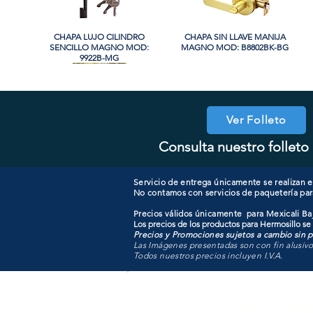
CHAPA LUJO CILINDRO
Vista rápida
CHAPA SIN LLAVE MANIJA
Vista rápida
SENCILLO MAGNO MOD:
MAGNO MOD: B8802BK-BG
9922B-MG
Ver Folleto
Consulta nuestro folleto 
COOLER PORTATIL 40 LITROS
CHAPA CILINDRO DOBLE
Vista rápida
Vista rápida
CHAPA COMBO CILINDRO
CHAPA LUJO CILINDRO
Vista rápida
Vista rápida
MAGNO MOD: D102-SS
ATIK MOD: F3700
SENCILLO MAGNO MOD:
SENCILLO MAGNO MOD:
607ET+D101-SS
9922A-SN
Servicio de entrega únicamente se realizan en
No contamos con servicios de paquetería par
Precios válidos únicamente para Mexicali Baj
Los precios de los productos para Hermosillo se
Precios y Promociones sujetos a cambio sin pr
Las Imágenes presentadas son con fin alusiv
Todos nuestros precios incluyen I.V.A.
Todo para tu pro