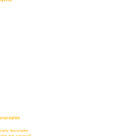
mo in
stalar
teriales para Construcción
pleo Proconsa
modela con crédito
omociones y descuentos
icaciones
turación
ductos de Ferretería
ucursales
rario Sucursales
arían por sucursal)