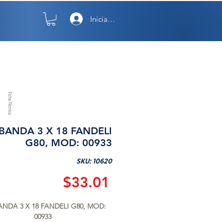
Iniciar sesión
TO
NOSOTROS
Ficha Técnica
 BANDA 3 X 18 FANDELI
G80, MOD: 00933
SKU: 10620
Precio
$33.01
ANDA 3 X 18 FANDELI G80, MOD: 
00933