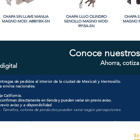
CHAPA SIN LLAVE MANIJA
Vista rápida
CHAPA LUJO CILINDRO
Vista rápida
CHAPA S
Vi
MAGNO MOD: A8801BK-SN
SENCILLO MAGNO MOD:
MAGNO M
9915A-SN
Conoce nuestros
Ahorra, cotiza
digital
CHAPA CON LLAVE MANIJA
Vista rápida
CHAPA CON LLAVE MANIJA
Vista rápida
CHAPA 
Vi
MAGNO MOD: A8801ET-SN
MAGNO MOD: A8801ET-MB
MAGNO
tregas de pedidos al interior de la ciudad de Mexicali y Hermosillo.
a envíos nacionales.
a California.
 confirman directamente en tienda y pueden variar sin previo aviso.
evio aviso y a disponibilidad.
o. Tamaños, colores de productos pueden variar según percepciones.
yecto
Unidad de atención a
Es
Sucursales
pr