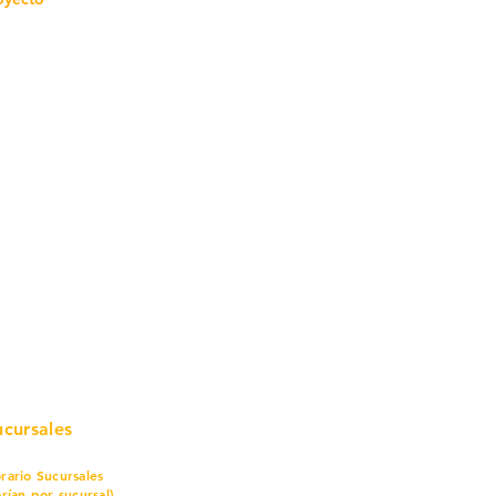
mo in
stalar
teriales para Construcción
pleo Proconsa
modela con crédito
omociones y descuentos
icaciones
turación
ductos de Ferretería
ucursales
rario Sucursales
arían por sucursal)