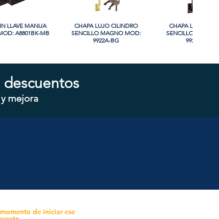
IN LLAVE MANIJA
sta rápida
CHAPA LUJO CILINDRO
Vista rápida
CHAPA LUJO CIL
Vista rápida
OD: A8801BK-MB
SENCILLO MAGNO MOD:
SENCILLO MAGNO
9922A-BG
9928A-ORB
 descuentos
 y mejora
CILINDRO DOBLE
sta rápida
CHAPA CILINDRO SENCILLO
Vista rápida
CHAPA SIN LLAVE
Vista rápida
 MOD: D102-SS
MAGNO MOD: D101-SS
MOD: 607BK-S
 momento de iniciar ese
oyecto