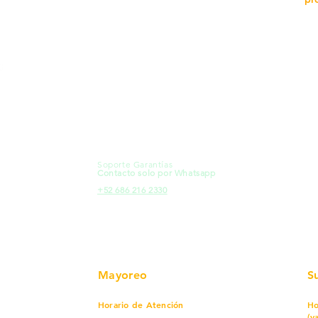
MXL
Calle del Hospital No.
Có
299Centro Cívico y Comercial
21000, Mexicali, B.C.
Ma
HMO
Blvd. Progreso 185, Villa del
Em
Cortes, 83105 Hermosillo, Son.
Re
contacto@e-proconsa.com
Pr
Servicio al Cliente
Mexicali Hermosillo
Ub
+52 686 904-4444
Fac
Soporte Garantías
HMO
Contacto solo por Whatsapp
Pro
+52 686 216 2330
Mayoreo
S
Horario de Atención
Ho
(v