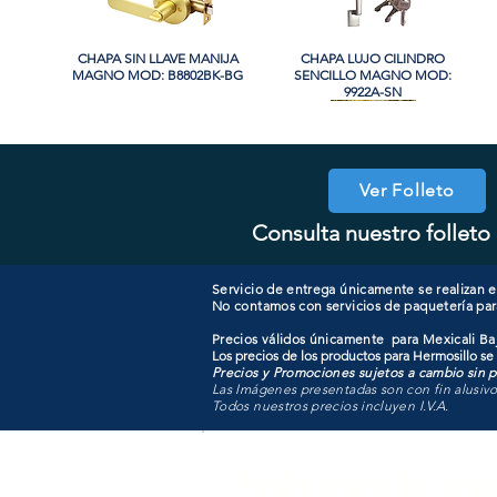
CHAPA SIN LLAVE MANIJA
Vista rápida
CHAPA LUJO CILINDRO
Vista rápida
MAGNO MOD: B8802BK-BG
SENCILLO MAGNO MOD:
9922A-SN
PROMO
PROMO
Ver Folleto
Consulta nuestro folleto 
CHAPA CON LLAVE MAGNO
CHAPA LUJO CILINDRO
Vista rápida
Vista rápida
COOLER PORTATIL 40 LITROS
CHAPA CON LLAVE MANIJA
Vista rápida
Vista rápida
SENCILLO MAGNO MOD:
MOD: 607ET-SS
MAGNO MOD: B8802ET-BG
ATIK MOD: F3700
9922B-MG
Servicio de entrega únicamente se realizan en
No contamos con servicios de paquetería par
Precios válidos únicamente para Mexicali Baj
Los precios de los productos para Hermosillo se
Precios y Promociones sujetos a cambio sin pr
Las Imágenes presentadas son con fin alusiv
Todos nuestros precios incluyen I.V.A.
Todo para tu pro