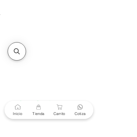
Unidad de atención a
Sucursales
MXL
Calle del Hospital No.
299Centro Cívico y Comercial
21000, Mexicali, B.C.
HMO
Blvd. Progreso 185, Villa
del Cortes, 83105 Hermosillo,
Son.
contacto@e-proconsa.com
Servicio al Cliente
Mexicali Hermosillo
+52 686 904-4444
Soporte Garantías
Contacto solo por Whatsapp
Inicio
Tienda
Carrito
Cotiza
+52 686 216 2330