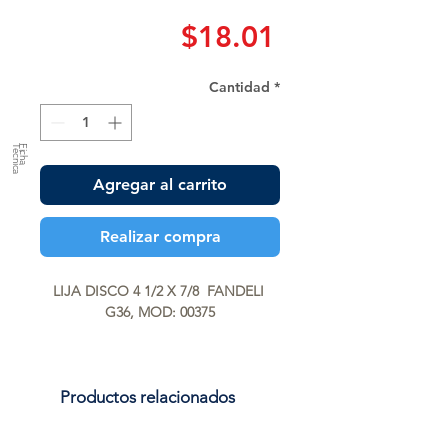
Precio
$18.01
Cantidad
*
a
F
ic
h
a
T
é
c
n
ic
Agregar al carrito
Realizar compra
LIJA DISCO 4 1/2 X 7/8  FANDELI 
G36, MOD: 00375
Productos relacionados