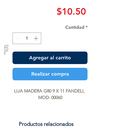
Precio
$10.50
Cantidad
*
a
F
ic
h
a
T
é
c
n
ic
Agregar al carrito
Realizar compra
LIJA MADERA G80 9 X 11 FANDELI, 
MOD: 00060
Productos relacionados