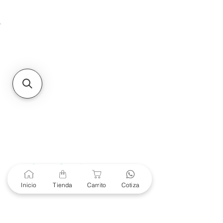
Unidad de atención a
Sucursales
MXL
Calle del Hospital No.
299Centro Cívico y Comercial
21000, Mexicali, B.C.
HMO
Blvd. Progreso 185, Villa
del Cortes, 83105 Hermosillo,
Son.
contacto@e-proconsa.com
Servicio al Cliente
Mexicali Hermosillo
+52 686 904-4444
Soporte Garantías
Contacto solo por Whatsapp
Inicio
Tienda
Carrito
Cotiza
+52 686 216 2330