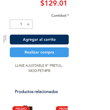
Precio
$129.01
Cantidad
*
a
F
ic
h
a
T
é
c
n
ic
Agregar al carrito
Realizar compra
LLAVE AJUSTABLE 8" PRETUL, 
MOD:PET-8PB
Productos relacionados
PROMO
PROMO