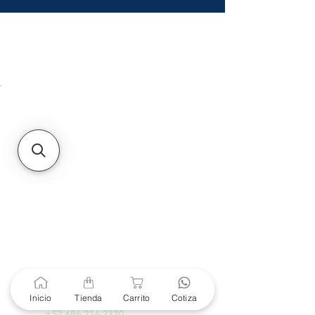
HMO
Unidad de atención a
Sucursales
MXL
Calle del Hospital No.
299Centro Cívico y Comercial
21000, Mexicali, B.C.
HMO
Blvd. Progreso 185, Villa
del Cortes, 83105 Hermosillo,
Son.
contacto@e-proconsa.com
Servicio al Cliente
Mexicali Hermosillo
+52 686 904-4444
Soporte Garantías
Contacto solo por Whatsapp
Inicio
Tienda
Carrito
Cotiza
+52 686 216 2330