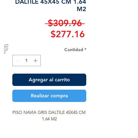
DALTILE 45X45 CM 1.64
M2
Precio
 $309.96 
Precio
$277.16
de
a
F
ic
h
a
T
é
c
n
ic
Cantidad
*
oferta
Agregar al carrito
Realizar compra
PISO NAVIA GRIS DALTILE 45X45 CM 
1.64 M2