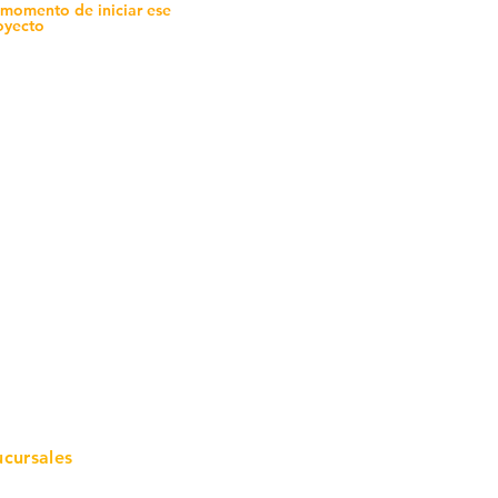
 momento de iniciar ese
oyecto
mo in
stalar
teriales para Construcción
pleo Proconsa
modela con crédito
omociones y descuentos
icaciones
turación
ductos de Ferretería
ucursales