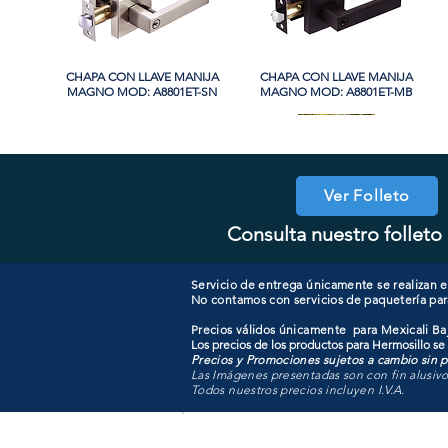
CHAPA CON LLAVE MANIJA
Vista rápida
CHAPA CON LLAVE MANIJA
Vista rápida
MAGNO MOD: A8801ET-SN
MAGNO MOD: A8801ET-MB
PROMO
Ver Folleto
Consulta nuestro folleto 
CHAPA CON LLAVE MAGNO
CHAPA SIN LLAVE MANIJA
Vista rápida
Vista rápida
COOLER PORTATIL 40 LITROS
CHAPA LUJO CILINDRO
Vista rápida
Vista rápida
MAGNO MOD: A8801BK-SN
MOD: 607ET-SS
SENCILLO MAGNO MOD:
ATIK MOD: F3700
9922B-MG
Servicio de entrega únicamente se realizan en
No contamos con servicios de paquetería par
Precios válidos únicamente para Mexicali Baj
Los precios de los productos para Hermosillo se
Precios y Promociones sujetos a cambio sin pr
Las Imágenes presentadas son con fin alusiv
Todos nuestros precios incluyen I.V.A.