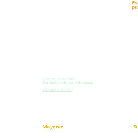
yecto
Unidad de atención a
Es
Sucursales
pr
MXL
Calle del Hospital No.
Có
299Centro Cívico y Comercial
21000, Mexicali, B.C.
Ma
HMO
Blvd. Progreso 185, Villa del
Em
Cortes, 83105 Hermosillo, Son.
Re
contacto@e-proconsa.com
Pr
Servicio al Cliente
Mexicali Hermosillo
Ub
+52 686 904-4444
Fac
Soporte Garantías
HMO
Contacto solo por Whatsapp
Pro
+52 686 216 2330
Mayoreo
S