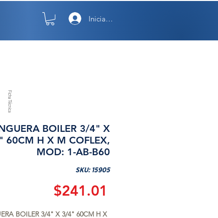
Iniciar sesión
TO
NOSOTROS
Ficha Técnica
GUERA BOILER 3/4" X
" 60CM H X M COFLEX,
MOD: 1-AB-B60
SKU: 15905
Precio
$241.01
A BOILER 3/4" X 3/4" 60CM H X 