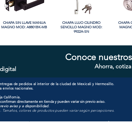
CHAPA SIN LLAVE MANIJA
Vista rápida
CHAPA LUJO CILINDRO
Vista rápida
CHAPA 
Vi
MAGNO MOD: A8801BK-MB
SENCILLO MAGNO MOD:
MAGNO
9922A-SN
PROMO
Conoce nuestros
Ahorra, cotiza
digital
CHAPA CILINDRO SENCILLO
Vista rápida
CHAPA SIN LLAVE MANIJA
Vista rápida
CHAPA 
Vi
MAGNO MOD: D101-SS
MAGNO MOD: B8802BK-BG
SENCIL
607
tregas de pedidos al interior de la ciudad de Mexicali y Hermosillo.
a envíos nacionales.
a California.
 confirman directamente en tienda y pueden variar sin previo aviso.
evio aviso y a disponibilidad.
o. Tamaños, colores de productos pueden variar según percepciones.