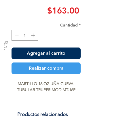
Precio
$163.00
Cantidad
*
a
F
ic
h
a
T
é
c
n
ic
Agregar al carrito
Realizar compra
MARTILLO 16 OZ UÑA CURVA 
TUBULAR TRUPER MOD:MT-16P
Productos relacionados