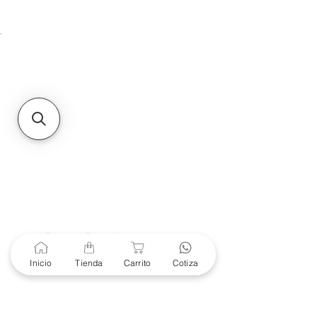
Unidad de atención a
Sucursales
MXL
Calle del Hospital No.
299Centro Cívico y Comercial
21000, Mexicali, B.C.
HMO
Blvd. Progreso 185, Villa
del Cortes, 83105 Hermosillo,
Son.
contacto@e-proconsa.com
Servicio al Cliente
Mexicali Hermosillo
+52 686 904-4444
Soporte Garantías
Contacto solo por Whatsapp
Inicio
Tienda
Carrito
Cotiza
+52 686 216 2330