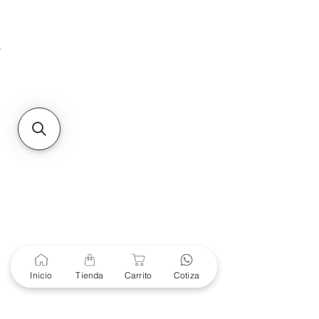
Unidad de atención a
Sucursales
MXL
Calle del Hospital No.
299Centro Cívico y Comercial
21000, Mexicali, B.C.
HMO
Blvd. Progreso 185, Villa
del Cortes, 83105 Hermosillo,
Son.
contacto@e-proconsa.com
Servicio al Cliente
Mexicali Hermosillo
+52 686 904-4444
Soporte Garantías
Contacto solo por Whatsapp
Inicio
Tienda
Carrito
Cotiza
+52 686 216 2330