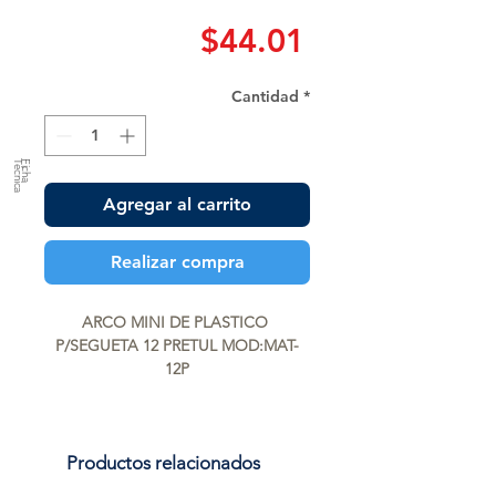
Precio
$44.01
Cantidad
*
a
F
ic
h
a
T
é
c
n
ic
Agregar al carrito
Realizar compra
ARCO MINI DE PLASTICO 
P/SEGUETA 12 PRETUL MOD:MAT-
12P
Productos relacionados