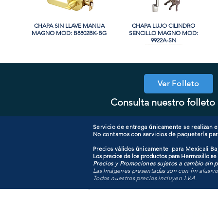
CHAPA SIN LLAVE MANIJA
Vista rápida
CHAPA LUJO CILINDRO
Vista rápida
MAGNO MOD: B8802BK-BG
SENCILLO MAGNO MOD:
9922A-SN
PROMO
PROMO
Ver Folleto
Consulta nuestro folleto 
CHAPA CON LLAVE MAGNO
CHAPA LUJO CILINDRO
Vista rápida
Vista rápida
COOLER PORTATIL 40 LITROS
CHAPA CON LLAVE MANIJA
Vista rápida
Vista rápida
SENCILLO MAGNO MOD:
MOD: 607ET-SS
MAGNO MOD: B8802ET-BG
ATIK MOD: F3700
9922B-MG
Servicio de entrega únicamente se realizan en
No contamos con servicios de paquetería par
Precios válidos únicamente para Mexicali Baj
Los precios de los productos para Hermosillo se
Precios y Promociones sujetos a cambio sin pr
Las Imágenes presentadas son con fin alusiv
Todos nuestros precios incluyen I.V.A.
Todo para tu pro