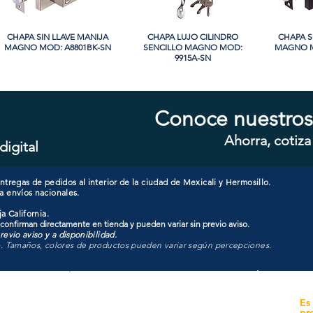
CHAPA SIN LLAVE MANIJA
Vista rápida
CHAPA LUJO CILINDRO
Vista rápida
CHAPA S
Vi
MAGNO MOD: A8801BK-SN
SENCILLO MAGNO MOD:
MAGNO M
9915A-SN
Conoce nuestros
Ahorra, cotiza
digital
CHAPA CON LLAVE MANIJA
Vista rápida
CHAPA CON LLAVE MANIJA
Vista rápida
CHAPA 
Vi
MAGNO MOD: A8801ET-SN
MAGNO MOD: A8801ET-MB
MAGNO
tregas de pedidos al interior de la ciudad de Mexicali y Hermosillo.
a envíos nacionales.
a California.
 confirman directamente en tienda y pueden variar sin previo aviso.
evio aviso y a disponibilidad.
o. Tamaños, colores de productos pueden variar según percepciones.
yecto
Unidad de atención a
Es
Sucursales
pr