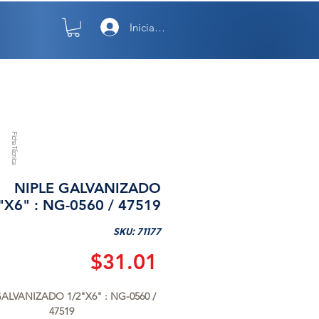
Iniciar sesión
TO
NOSOTROS
Ficha Técnica
NIPLE GALVANIZADO
"X6" : NG-0560 / 47519
SKU: 71177
Precio
$31.01
ALVANIZADO 1/2"X6" : NG-0560 / 
47519