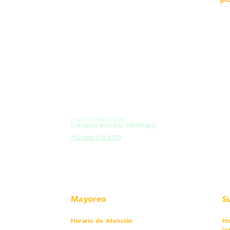
MXL
Calle del Hospital No.
Có
299Centro Cívico y Comercial
21000, Mexicali, B.C.
Ma
HMO
Blvd. Progreso 185, Villa del
Em
Cortes, 83105 Hermosillo, Son.
Re
contacto@e-proconsa.com
Pr
Servicio al Cliente
Mexicali Hermosillo
Ub
+52 686 904-4444
Fac
Soporte Garantías
HMO
Contacto solo por Whatsapp
Pro
+52 686 216 2330
Mayoreo
S
Horario de Atención
Ho
(v