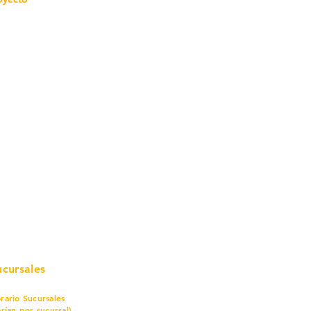
mo in
stalar
teriales para Construcción
pleo Proconsa
modela con crédito
omociones y descuentos
icaciones
turación
ductos de Ferretería
ucursales
rario Sucursales
arían por sucursal)