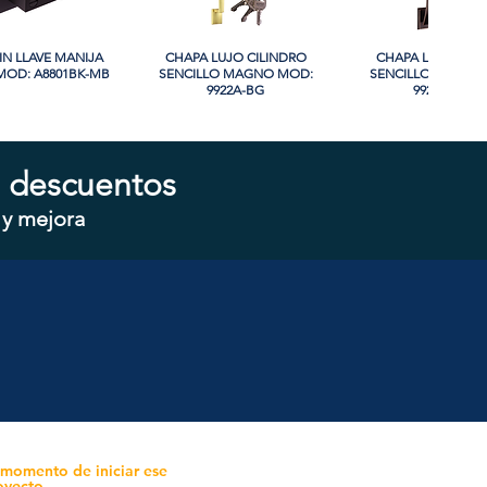
IN LLAVE MANIJA
sta rápida
CHAPA LUJO CILINDRO
Vista rápida
CHAPA LUJO CIL
Vista rápida
OD: A8801BK-MB
SENCILLO MAGNO MOD:
SENCILLO MAGNO
9922A-BG
9928A-ORB
 descuentos
 y mejora
CILINDRO DOBLE
sta rápida
CHAPA CILINDRO SENCILLO
Vista rápida
CHAPA SIN LLAVE
Vista rápida
 MOD: D102-SS
MAGNO MOD: D101-SS
MOD: 607BK-S
 momento de iniciar ese
oyecto