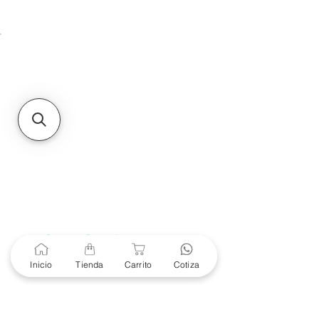
Unidad de atención a
Sucursales
MXL
Calle del Hospital No.
299Centro Cívico y Comercial
21000, Mexicali, B.C.
HMO
Blvd. Progreso 185, Villa
del Cortes, 83105 Hermosillo,
Son.
contacto@e-proconsa.com
Servicio al Cliente
Mexicali Hermosillo
+52 686 904-4444
Soporte Garantías
Contacto solo por Whatsapp
Inicio
Tienda
Carrito
Cotiza
+52 686 216 2330