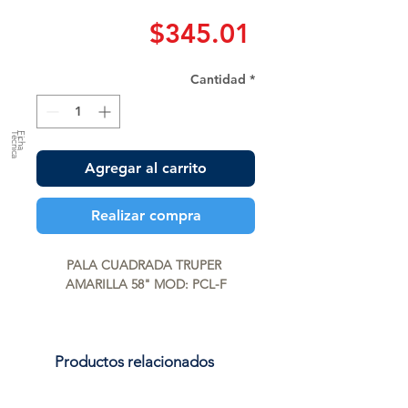
Precio
$345.01
Cantidad
*
a
F
ic
h
a
T
é
c
n
ic
Agregar al carrito
Realizar compra
PALA CUADRADA TRUPER 
AMARILLA 58" MOD: PCL-F
Productos relacionados