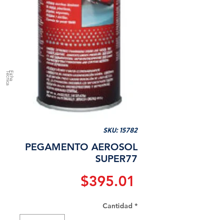
a
F
ic
h
a
T
é
c
n
ic
SKU: 15782
PEGAMENTO AEROSOL
SUPER77
Precio
$395.01
Cantidad
*