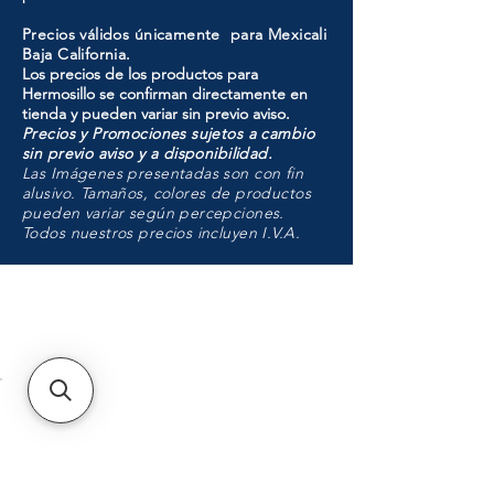
Precios válidos únicamente para Mexicali
Baja California.
Los precios de los productos para
Hermosillo se confirman directamente en
tienda y pueden variar sin previo aviso.
Precios y Promociones sujetos a cambio
sin previo aviso y a disponibilidad.
Las Imágenes presentadas son con fin
alusivo. Tamaños, colores de productos
pueden variar según percepciones.
Todos nuestros precios incluyen I.V.A.
HMO
Unidad de atención a
Sucursales
MXL
Calle del Hospital No.
299Centro Cívico y Comercial
21000, Mexicali, B.C.