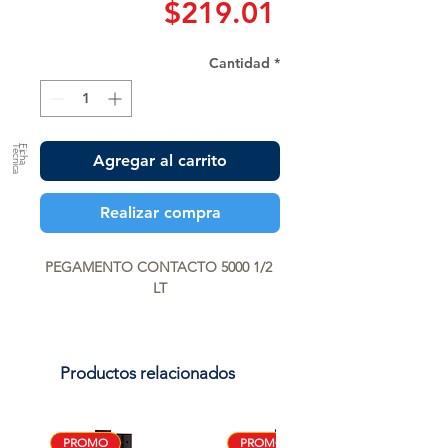
Precio
$219.01
Cantidad
*
a
F
ic
h
a
T
é
c
n
ic
Agregar al carrito
Realizar compra
PEGAMENTO CONTACTO 5000 1/2 
LT
Productos relacionados
PROMO
PROMO