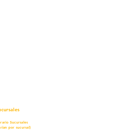
mo in
stalar
teriales para Construcción
pleo Proconsa
modela con crédito
omociones y descuentos
icaciones
turación
ductos de Ferretería
ucursales
rario Sucursales
arían por sucursal)