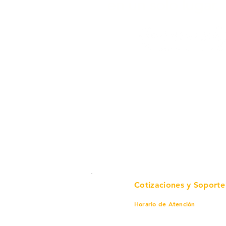
en un solo lugar.
Cotizaciones y Soporte
Horario de Atención
Lunes a viernes
8 am a 6 pm