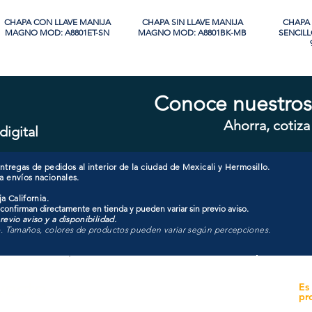
CHAPA CON LLAVE MANIJA
Vista rápida
CHAPA SIN LLAVE MANIJA
Vista rápida
CHAPA 
Vi
MAGNO MOD: A8801ET-SN
MAGNO MOD: A8801BK-MB
SENCIL
PROMO
Conoce nuestros
Ahorra, cotiza
digital
CHAPA CILINDRO SENCILLO
Vista rápida
CHAPA SIN LLAVE MANIJA
Vista rápida
CHAPA 
Vi
MAGNO MOD: D101-SS
MAGNO MOD: B8802BK-BG
SENCIL
607
tregas de pedidos al interior de la ciudad de Mexicali y Hermosillo.
a envíos nacionales.
a California.
 confirman directamente en tienda y pueden variar sin previo aviso.
evio aviso y a disponibilidad.
o. Tamaños, colores de productos pueden variar según percepciones.
yecto
Unidad de atención a
Es
Sucursales
pr