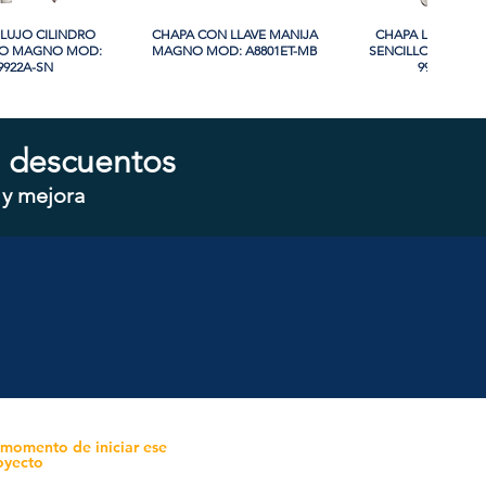
LUJO CILINDRO
sta rápida
CHAPA CON LLAVE MANIJA
Vista rápida
CHAPA LUJO CIL
Vista rápida
LO MAGNO MOD:
MAGNO MOD: A8801ET-MB
SENCILLO MAGNO
9922A-SN
9915A-SN
 descuentos
 y mejora
COMBO CILINDRO
sta rápida
CHAPA CON LLAVE MAGNO
Vista rápida
CHAPA SIN LLAVE
Vista rápida
LO MAGNO MOD:
MOD: 607ET-SS
MOD: 607BK-S
ET+D101-SS
 momento de iniciar ese
oyecto