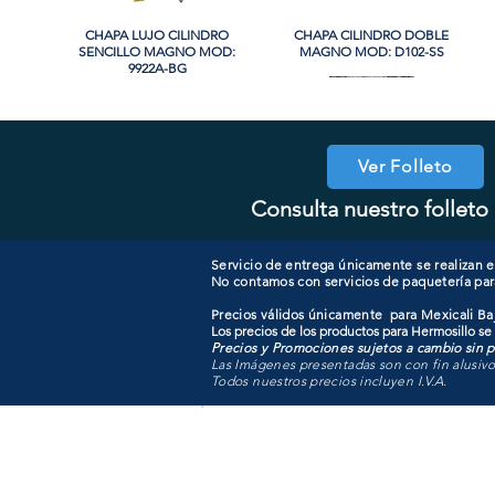
CHAPA LUJO CILINDRO
Vista rápida
CHAPA CILINDRO DOBLE
Vista rápida
SENCILLO MAGNO MOD:
MAGNO MOD: D102-SS
9922A-BG
PROMO
PROMO
Ver Folleto
Consulta nuestro folleto 
CHAPA SIN LLAVE MANIJA
CHAPA LUJO CILINDRO
Vista rápida
Vista rápida
COOLER PORTATIL 40 LITROS
CHAPA LUJO CILINDRO
Vista rápida
Vista rápida
MAGNO MOD: A8801BK-SN
SENCILLO MAGNO MOD:
SENCILLO MAGNO MOD:
ATIK MOD: F3700
9928A-ORB
9922B-MG
Servicio de entrega únicamente se realizan en
No contamos con servicios de paquetería par
Precios válidos únicamente para Mexicali Baj
Los precios de los productos para Hermosillo se
Precios y Promociones sujetos a cambio sin pr
Las Imágenes presentadas son con fin alusiv
Todos nuestros precios incluyen I.V.A.
Todo para tu pro