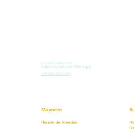
MXL
Calle del Hospital No.
Có
299Centro Cívico y Comercial
21000, Mexicali, B.C.
Ma
HMO
Blvd. Progreso 185, Villa del
Em
Cortes, 83105 Hermosillo, Son.
Re
contacto@e-proconsa.com
Pr
Servicio al Cliente
Mexicali Hermosillo
Ub
+52 686 904-4444
Fac
Soporte Garantías
HMO
Contacto solo por Whatsapp
Pro
+52 686 216 2330
Mayoreo
S
Horario de Atención
Ho
(v
Lunes a viernes
7 am a 5:30 pm