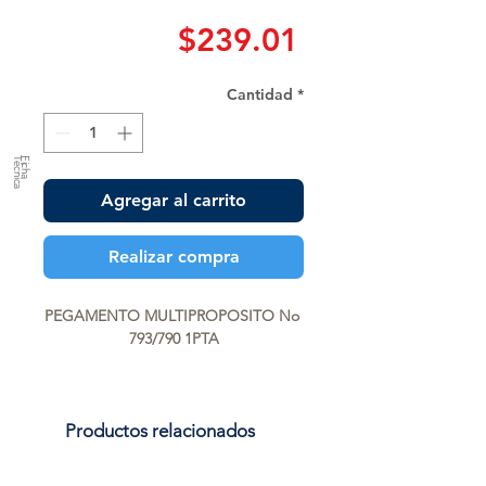
Precio
$239.01
Cantidad
*
a
F
ic
h
a
T
é
c
n
ic
Agregar al carrito
Realizar compra
PEGAMENTO MULTIPROPOSITO No 
793/790 1PTA
Productos relacionados