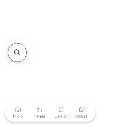
Unidad de atención a
Sucursales
MXL
Calle del Hospital No.
299Centro Cívico y Comercial
21000, Mexicali, B.C.
HMO
Blvd. Progreso 185, Villa
del Cortes, 83105 Hermosillo,
Son.
contacto@e-proconsa.com
Servicio al Cliente
Mexicali Hermosillo
+52 686 904-4444
Soporte Garantías
Contacto solo por Whatsapp
Inicio
Tienda
Carrito
Cotiza
+52 686 216 2330