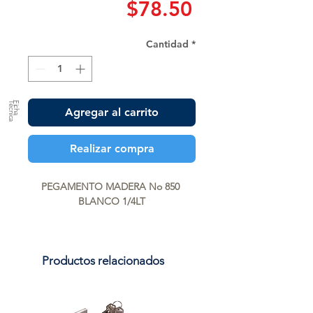
Precio
$78.50
Cantidad
*
a
F
ic
h
a
T
é
c
n
ic
Agregar al carrito
Realizar compra
PEGAMENTO MADERA No 850 
BLANCO 1/4LT
Productos relacionados