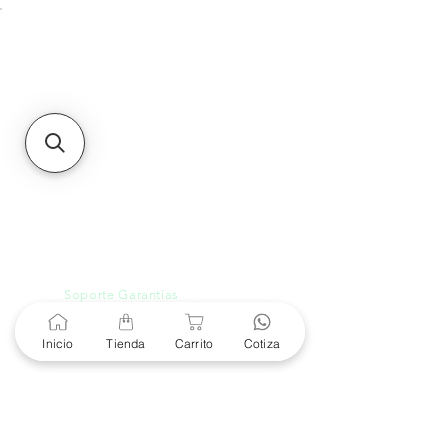
Unidad de atención a
Sucursales
MXL
Calle del Hospital No.
299Centro Cívico y Comercial
21000, Mexicali, B.C.
HMO
Blvd. Progreso 185, Villa
del Cortes, 83105 Hermosillo,
Son.
contacto@e-proconsa.com
Servicio al Cliente
Mexicali Hermosillo
+52 686 904-4444
Soporte Garantías
Contacto solo por Whatsapp
+52 686 216 2330
Inicio
Tienda
Carrito
Cotiza
Cotizaciones y Soporte