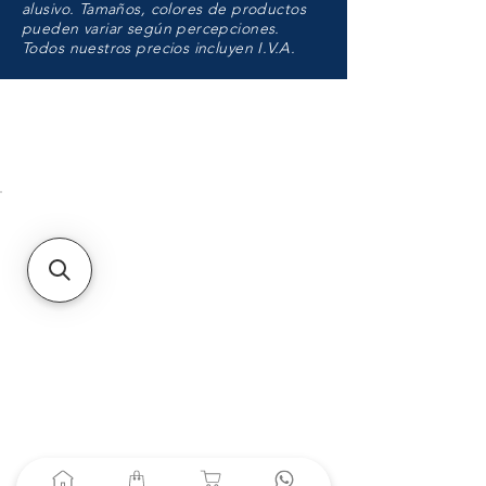
alusivo. Tamaños, colores de productos
pueden variar según percepciones.
Todos nuestros precios incluyen I.V.A.
HMO
Unidad de atención a
Sucursales
MXL
Calle del Hospital No.
299Centro Cívico y Comercial
21000, Mexicali, B.C.
HMO
Blvd. Progreso 185, Villa
del Cortes, 83105 Hermosillo,
Son.
contacto@e-proconsa.com
Servicio al Cliente
Mexicali Hermosillo
+52 686 904-4444