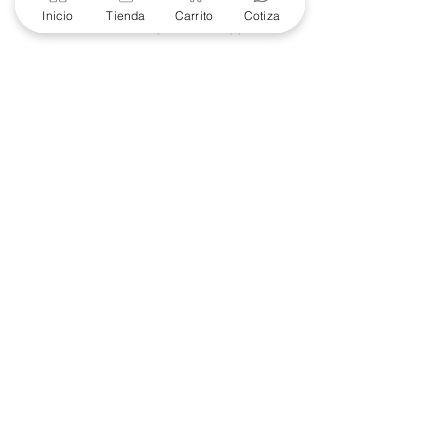
Soporte Garantías
Inicio
Tienda
Carrito
Cotiza
Contacto solo por Whatsapp
+52 686 216 2330
Cotizaciones y Soporte
Horario de Atención
8 am a 6 pm
Lunes a viernes
8 am a 4 pm
Sábado
8 am a 4 pm
Domingo
Contacto
(686) 904-4444
marketing@e-proconsa.com
Mayoreo