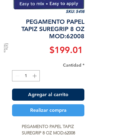
SKU: 5416
PEGAMENTO PAPEL
TAPIZ SUREGRIP 8 OZ
MOD:62008
a
F
ic
h
a
T
é
c
n
ic
Precio
$199.01
Cantidad
*
Agregar al carrito
Realizar compra
PEGAMENTO PAPEL TAPIZ 
SUREGRIP 8 OZ MOD:62008