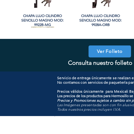
CHAPA LUJO CILINDRO
Vista rápida
CHAPA LUJO CILINDRO
Vista rápida
SENCILLO MAGNO MOD:
SENCILLO MAGNO MOD:
9922B-MG
9928A-ORB
Ver Folleto
Consulta nuestro folleto 
COOLER PORTATIL 40 LITROS
CHAPA CILINDRO SENCILLO
Vista rápida
Vista rápida
CHAPA COMBO CILINDRO
CHAPA LUJO CILINDRO
Vista rápida
Vista rápida
MAGNO MOD: D101-SS
ATIK MOD: F3700
SENCILLO MAGNO MOD:
SENCILLO MAGNO MOD:
607ET+D101-SS
9915A-SN
Servicio de entrega únicamente se realizan en
No contamos con servicios de paquetería par
Precios válidos únicamente para Mexicali Baj
Los precios de los productos para Hermosillo se
Precios y Promociones sujetos a cambio sin pr
Las Imágenes presentadas son con fin alusiv
Todos nuestros precios incluyen I.V.A.
Todo para tu pro