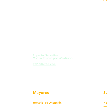
MXL
Calle del Hospital No.
Có
299Centro Cívico y Comercial
21000, Mexicali, B.C.
Ma
HMO
Blvd. Progreso 185, Villa del
Em
Cortes, 83105 Hermosillo, Son.
Re
contacto@e-proconsa.com
Pr
Servicio al Cliente
Mexicali Hermosillo
Ub
+52 686 904-4444
Fac
Soporte Garantías
HMO
Contacto solo por Whatsapp
Pro
+52 686 216 2330
Mayoreo
S
Horario de Atención
Ho
(v