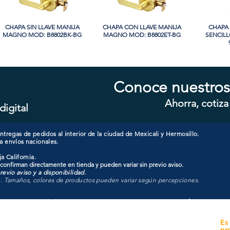
CHAPA SIN LLAVE MANIJA
Vista rápida
CHAPA CON LLAVE MANIJA
Vista rápida
CHAPA 
Vi
MAGNO MOD: B8802BK-BG
MAGNO MOD: B8802ET-BG
SENCIL
Conoce nuestros
Ahorra, cotiza
digital
CHAPA LUJO CILINDRO
Vista rápida
CHAPA SIN LLAVE MANIJA
Vista rápida
CHAPA 
Vi
SENCILLO MAGNO MOD:
MAGNO MOD: A8801BK-SN
MAGNO
9922A-BG
tregas de pedidos al interior de la ciudad de Mexicali y Hermosillo.
a envíos nacionales.
a California.
 confirman directamente en tienda y pueden variar sin previo aviso.
evio aviso y a disponibilidad.
o. Tamaños, colores de productos pueden variar según percepciones.
yecto
Unidad de atención a
Es
Sucursales
pr