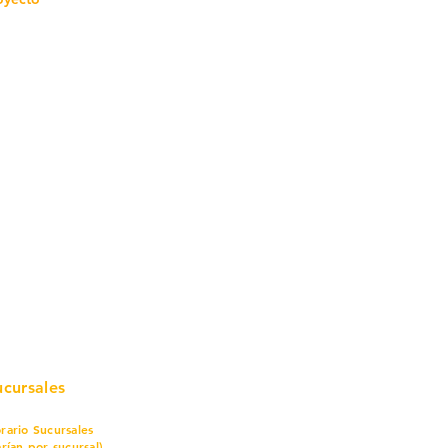
mo in
stalar
teriales para Construcción
pleo Proconsa
modela con crédito
omociones y descuentos
icaciones
turación
ductos de Ferretería
ucursales
rario Sucursales
arían por sucursal)