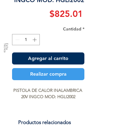
INGCO MOD: HGLI2002
Precio
$825.01
Cantidad
*
a
F
ic
h
a
T
é
c
n
ic
Agregar al carrito
Realizar compra
PISTOLA DE CALOR INALAMBRICA 
20V INGCO MOD: HGLI2002
Productos relacionados