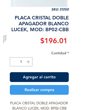
SKU: 31350
PLACA CRISTAL DOBLE
APAGADOR BLANCO
LUCEK, MOD: BP02-CBB
a
F
ic
h
a
T
é
c
n
ic
Precio
$196.01
Cantidad
*
Agregar al carrito
Realizar compra
PLACA CRISTAL DOBLE APAGADOR 
BLANCO LUCEK, MOD: BP02-CBB