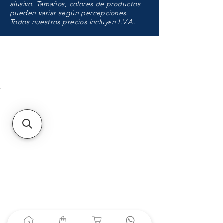
alusivo. Tamaños, colores de productos
pueden variar según percepciones.
Todos nuestros precios incluyen I.V.A.
HMO
Unidad de atención a
Sucursales
MXL
Calle del Hospital No.
299Centro Cívico y Comercial
21000, Mexicali, B.C.
HMO
Blvd. Progreso 185, Villa
del Cortes, 83105 Hermosillo,
Son.
contacto@e-proconsa.com
Servicio al Cliente
Mexicali Hermosillo
+52 686 904-4444