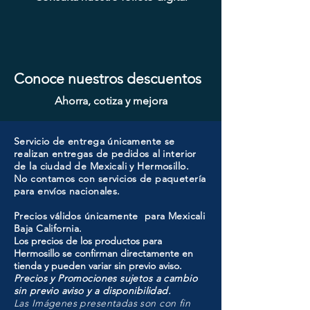
MG
SN
607ET+D101-SS
ORB
SN
Conoce nuestros descuentos
Ahorra, cotiza y mejora
Servicio de entrega únicamente se
realizan entregas de pedidos al interior
de la ciudad de Mexicali y Hermosillo.
No contamos con servicios de paquetería
para envíos nacionales.
Precios válidos únicamente para Mexicali
Baja California.
Los precios de los productos para
Hermosillo se confirman directamente en
tienda y pueden variar sin previo aviso.
Precios y Promociones sujetos a cambio
sin previo aviso y a disponibilidad.
Las Imágenes presentadas son con fin