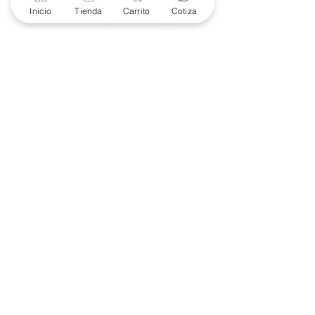
Soporte Garantías
Inicio
Tienda
Carrito
Cotiza
Contacto solo por Whatsapp
+52 686 216 2330
Cotizaciones y Soporte
Horario de Atención
8 am a 6 pm
Lunes a viernes
8 am a 4 pm
Sábado
8 am a 4 pm
Domingo
Contacto
(686) 904-4444
marketing@e-proconsa.com
Mayoreo