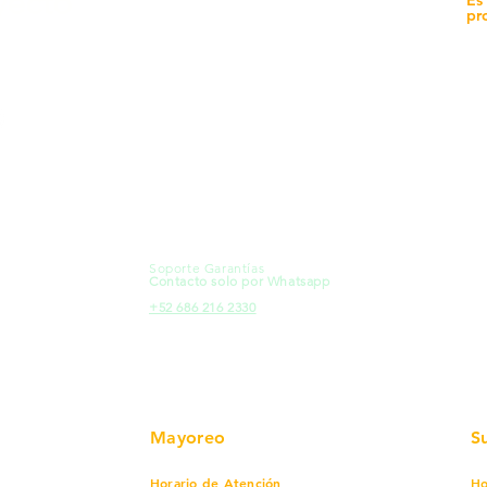
yecto
Sucursales
pr
MXL
Calle del Hospital No.
Có
299Centro Cívico y Comercial
21000, Mexicali, B.C.
Ma
HMO
Blvd. Progreso 185, Villa del
Em
Cortes, 83105 Hermosillo, Son.
Re
contacto@e-proconsa.com
Pr
Servicio al Cliente
Mexicali Hermosillo
Ub
+52 686 904-4444
Fac
Soporte Garantías
HMO
Contacto solo por Whatsapp
Pro
+52 686 216 2330
Mayoreo
S
Horario de Atención
Ho