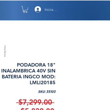
Iniciar sesión
TO
NOSOTROS
Ficha Técnica
PODADORA 18"
INALAMBRICA 40V SIN
BATERIA INGCO MOD:
LMLI20185
SKU: 35103
Precio
 $7,299.00 