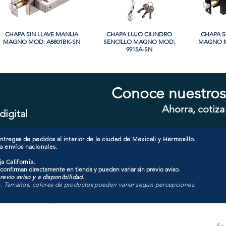
CHAPA SIN LLAVE MANIJA
Vista rápida
CHAPA LUJO CILINDRO
Vista rápida
CHAPA S
Vi
MAGNO MOD: A8801BK-SN
SENCILLO MAGNO MOD:
MAGNO M
9915A-SN
Conoce nuestros
Ahorra, cotiza
digital
CHAPA CON LLAVE MANIJA
Vista rápida
CHAPA CON LLAVE MANIJA
Vista rápida
CHAPA 
Vi
MAGNO MOD: A8801ET-SN
MAGNO MOD: A8801ET-MB
MAGNO
tregas de pedidos al interior de la ciudad de Mexicali y Hermosillo.
a envíos nacionales.
a California.
 confirman directamente en tienda y pueden variar sin previo aviso.
evio aviso y a disponibilidad.
o. Tamaños, colores de productos pueden variar según percepciones.
Unidad de atención a
Es