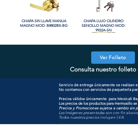
CHAPA SIN LLAVE MANIJA
Vista rápida
CHAPA LUJO CILINDRO
Vista rápida
MAGNO MOD: B8802BK-BG
SENCILLO MAGNO MOD:
9922A-SN
PROMO
PROMO
Ver Folleto
Consulta nuestro folleto 
CHAPA CON LLAVE MAGNO
CHAPA LUJO CILINDRO
Vista rápida
Vista rápida
COOLER PORTATIL 40 LITROS
CHAPA CON LLAVE MANIJA
Vista rápida
Vista rápida
SENCILLO MAGNO MOD:
MOD: 607ET-SS
MAGNO MOD: B8802ET-BG
ATIK MOD: F3700
9922B-MG
Servicio de entrega únicamente se realizan en
No contamos con servicios de paquetería par
Precios válidos únicamente para Mexicali Baj
Los precios de los productos para Hermosillo se
Precios y Promociones sujetos a cambio sin pr
Las Imágenes presentadas son con fin alusiv
Todos nuestros precios incluyen I.V.A.