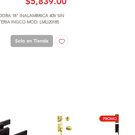
Precio
$5,839.00
de
ORA 18" INALAMBRICA 40V SIN 
oferta
ERIA INGCO MOD: LMLI20185
Solo en Tienda
PROMO