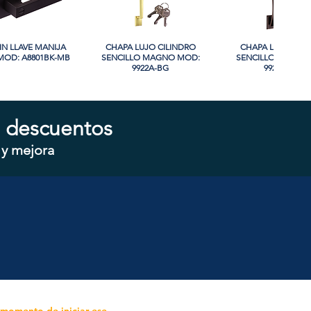
IN LLAVE MANIJA
sta rápida
CHAPA LUJO CILINDRO
Vista rápida
CHAPA LUJO CIL
Vista rápida
OD: A8801BK-MB
SENCILLO MAGNO MOD:
SENCILLO MAGNO
9922A-BG
9928A-ORB
 descuentos
 y mejora
CILINDRO DOBLE
sta rápida
CHAPA CILINDRO SENCILLO
Vista rápida
CHAPA SIN LLAVE
Vista rápida
 MOD: D102-SS
MAGNO MOD: D101-SS
MOD: 607BK-S
 momento de iniciar ese