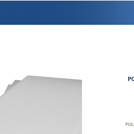
PROMOCIONES
FACTURACIÓN
UBICACIONES
EMPLEO
CRÉDI
P
POL