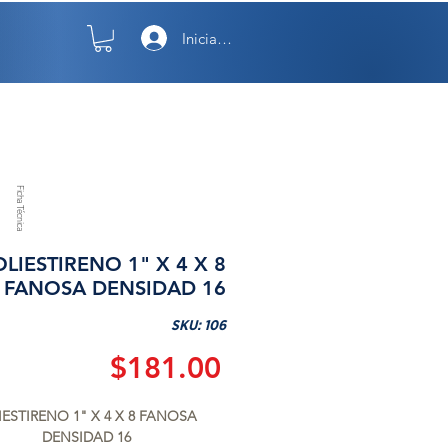
Iniciar sesión
TO
NOSOTROS
Ficha Técnica
OLIESTIRENO 1" X 4 X 8
FANOSA DENSIDAD 16
SKU: 106
Precio
$181.00
IESTIRENO 1" X 4 X 8 FANOSA 
DENSIDAD 16