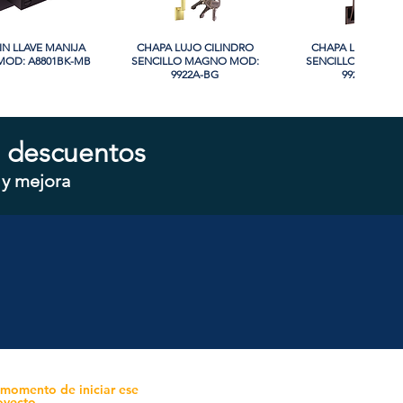
IN LLAVE MANIJA
sta rápida
CHAPA LUJO CILINDRO
Vista rápida
CHAPA LUJO CIL
Vista rápida
OD: A8801BK-MB
SENCILLO MAGNO MOD:
SENCILLO MAGNO
9922A-BG
9928A-ORB
 descuentos
 y mejora
CILINDRO DOBLE
sta rápida
CHAPA CILINDRO SENCILLO
Vista rápida
CHAPA SIN LLAVE
Vista rápida
 MOD: D102-SS
MAGNO MOD: D101-SS
MOD: 607BK-S
 momento de iniciar ese
oyecto