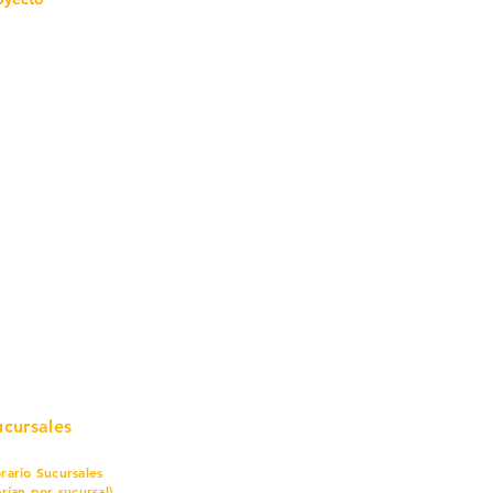
mo in
stalar
teriales para Construcción
pleo Proconsa
modela con crédito
omociones y descuentos
icaciones
turación
ductos de Ferretería
ucursales
rario Sucursales
arían por sucursal)