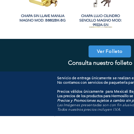
CHAPA SIN LLAVE MANIJA
Vista rápida
CHAPA LUJO CILINDRO
Vista rápida
MAGNO MOD: B8802BK-BG
SENCILLO MAGNO MOD:
9922A-SN
PROMO
PROMO
Ver Folleto
Consulta nuestro folleto 
CHAPA CON LLAVE MAGNO
CHAPA LUJO CILINDRO
Vista rápida
Vista rápida
COOLER PORTATIL 40 LITROS
CHAPA CON LLAVE MANIJA
Vista rápida
Vista rápida
SENCILLO MAGNO MOD:
MOD: 607ET-SS
MAGNO MOD: B8802ET-BG
ATIK MOD: F3700
9922B-MG
Servicio de entrega únicamente se realizan en
No contamos con servicios de paquetería par
Precios válidos únicamente para Mexicali Baj
Los precios de los productos para Hermosillo se
Precios y Promociones sujetos a cambio sin pr
Las Imágenes presentadas son con fin alusiv
Todos nuestros precios incluyen I.V.A.
Todo para tu pro