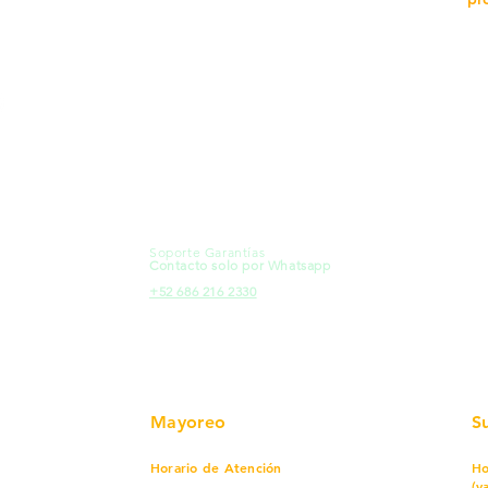
MXL
Calle del Hospital No.
Có
299Centro Cívico y Comercial
21000, Mexicali, B.C.
Ma
HMO
Blvd. Progreso 185, Villa del
Em
Cortes, 83105 Hermosillo, Son.
Re
contacto@e-proconsa.com
Pr
Servicio al Cliente
Mexicali Hermosillo
Ub
+52 686 904-4444
Fac
Soporte Garantías
HMO
Contacto solo por Whatsapp
Pro
+52 686 216 2330
Mayoreo
S
Horario de Atención
Ho
(v