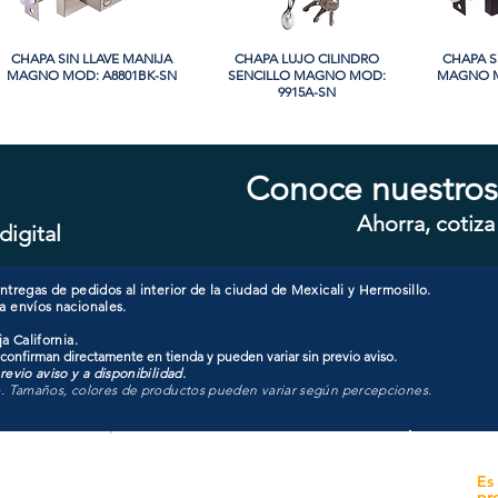
CHAPA SIN LLAVE MANIJA
Vista rápida
CHAPA LUJO CILINDRO
Vista rápida
CHAPA S
Vi
MAGNO MOD: A8801BK-SN
SENCILLO MAGNO MOD:
MAGNO M
9915A-SN
Conoce nuestros
Ahorra, cotiza
digital
CHAPA CON LLAVE MANIJA
Vista rápida
CHAPA CON LLAVE MANIJA
Vista rápida
CHAPA 
Vi
MAGNO MOD: A8801ET-SN
MAGNO MOD: A8801ET-MB
MAGNO
tregas de pedidos al interior de la ciudad de Mexicali y Hermosillo.
a envíos nacionales.
a California.
 confirman directamente en tienda y pueden variar sin previo aviso.
evio aviso y a disponibilidad.
o. Tamaños, colores de productos pueden variar según percepciones.
yecto
Unidad de atención a
Es
Sucursales
pr