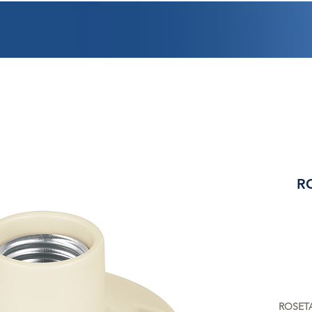
PROMOCIONES
FACTURACIÓN
UBICACIONES
EMPLEO
CRÉDI
R
ROSETA