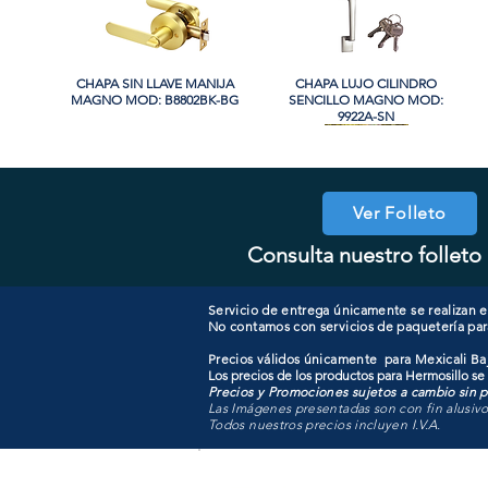
CHAPA SIN LLAVE MANIJA
Vista rápida
CHAPA LUJO CILINDRO
Vista rápida
MAGNO MOD: B8802BK-BG
SENCILLO MAGNO MOD:
9922A-SN
PROMO
PROMO
Ver Folleto
Consulta nuestro folleto 
CHAPA CON LLAVE MAGNO
CHAPA LUJO CILINDRO
Vista rápida
Vista rápida
COOLER PORTATIL 40 LITROS
CHAPA CON LLAVE MANIJA
Vista rápida
Vista rápida
SENCILLO MAGNO MOD:
MOD: 607ET-SS
MAGNO MOD: B8802ET-BG
ATIK MOD: F3700
9922B-MG
Servicio de entrega únicamente se realizan en
No contamos con servicios de paquetería par
Precios válidos únicamente para Mexicali Baj
Los precios de los productos para Hermosillo se
Precios y Promociones sujetos a cambio sin pr
Las Imágenes presentadas son con fin alusiv
Todos nuestros precios incluyen I.V.A.