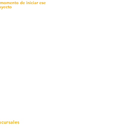
 momento de iniciar ese
oyecto
mo in
stalar
teriales para Construcción
pleo Proconsa
modela con crédito
omociones y descuentos
icaciones
turación
ductos de Ferretería
ucursales