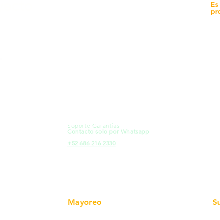
yecto
Unidad de atención a
Es
Sucursales
pr
MXL
Calle del Hospital No.
Có
299Centro Cívico y Comercial
21000, Mexicali, B.C.
Ma
HMO
Blvd. Progreso 185, Villa del
Em
Cortes, 83105 Hermosillo, Son.
Re
contacto@e-proconsa.com
Pr
Servicio al Cliente
Mexicali Hermosillo
Ub
+52 686 904-4444
Fac
Soporte Garantías
HMO
Contacto solo por Whatsapp
Pro
+52 686 216 2330
Mayoreo
S