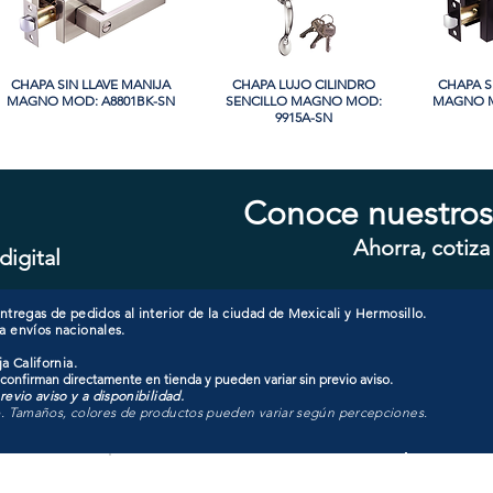
CHAPA SIN LLAVE MANIJA
Vista rápida
CHAPA LUJO CILINDRO
Vista rápida
CHAPA S
Vi
MAGNO MOD: A8801BK-SN
SENCILLO MAGNO MOD:
MAGNO M
9915A-SN
Conoce nuestros
Ahorra, cotiza
digital
CHAPA CON LLAVE MANIJA
Vista rápida
CHAPA CON LLAVE MANIJA
Vista rápida
CHAPA 
Vi
MAGNO MOD: A8801ET-SN
MAGNO MOD: A8801ET-MB
MAGNO
tregas de pedidos al interior de la ciudad de Mexicali y Hermosillo.
a envíos nacionales.
a California.
 confirman directamente en tienda y pueden variar sin previo aviso.
evio aviso y a disponibilidad.
o. Tamaños, colores de productos pueden variar según percepciones.