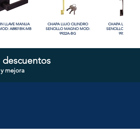
IN LLAVE MANIJA
sta rápida
CHAPA LUJO CILINDRO
Vista rápida
CHAPA LUJO CIL
Vista rápida
OD: A8801BK-MB
SENCILLO MAGNO MOD:
SENCILLO MAGNO
9922A-BG
9928A-ORB
 descuentos
 y mejora
CILINDRO DOBLE
sta rápida
CHAPA CILINDRO SENCILLO
Vista rápida
CHAPA SIN LLAVE
Vista rápida
 MOD: D102-SS
MAGNO MOD: D101-SS
MOD: 607BK-S