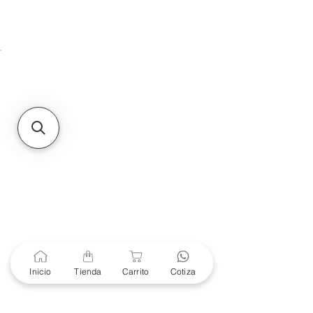
Unidad de atención a
Sucursales
MXL
Calle del Hospital No.
299Centro Cívico y Comercial
21000, Mexicali, B.C.
HMO
Blvd. Progreso 185, Villa
del Cortes, 83105 Hermosillo,
Son.
contacto@e-proconsa.com
Servicio al Cliente
Mexicali Hermosillo
+52 686 904-4444
Soporte Garantías
Contacto solo por Whatsapp
Inicio
Tienda
Carrito
Cotiza
+52 686 216 2330