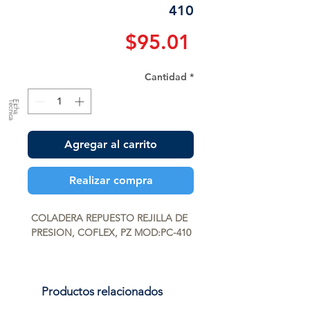
410
Precio
$95.01
Cantidad
*
a
F
ic
h
a
T
é
c
n
ic
Agregar al carrito
Realizar compra
COLADERA REPUESTO REJILLA DE 
PRESION, COFLEX, PZ MOD:PC-410
Productos relacionados