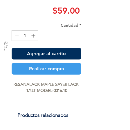
Precio
$59.00
Cantidad
*
a
F
ic
h
a
T
é
c
n
ic
Agregar al carrito
Realizar compra
RESANALACK MAPLE SAYER LACK 
1/4LT MOD:RL-0016.10
Productos relacionados