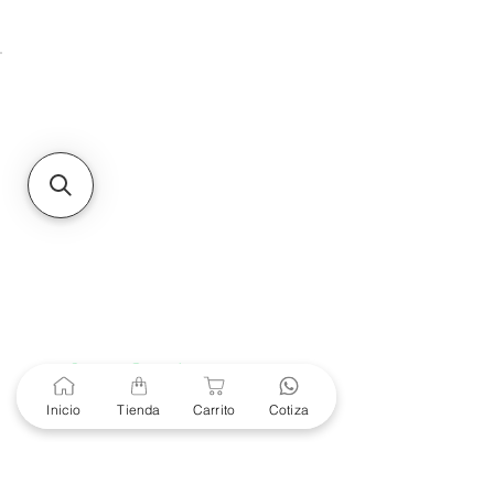
Unidad de atención a
Sucursales
MXL
Calle del Hospital No.
299Centro Cívico y Comercial
21000, Mexicali, B.C.
HMO
Blvd. Progreso 185, Villa
del Cortes, 83105 Hermosillo,
Son.
contacto@e-proconsa.com
Servicio al Cliente
Mexicali Hermosillo
+52 686 904-4444
Soporte Garantías
Contacto solo por Whatsapp
Inicio
Tienda
Carrito
Cotiza
+52 686 216 2330