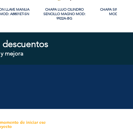
ON LLAVE MANIJA
sta rápida
CHAPA LUJO CILINDRO
Vista rápida
CHAPA SIN LLAVE
Vista rápida
OD: A8801ET-SN
SENCILLO MAGNO MOD:
MOD: 607BK-S
9922A-BG
 descuentos
 y mejora
ON LLAVE MANIJA
sta rápida
CHAPA CON LLAVE MANIJA
Vista rápida
CHAPA SIN LLAVE 
Vista rápida
OD: B8802ET-BG
MAGNO MOD: A8801ET-MB
MAGNO MOD: A880
 momento de iniciar ese
oyecto