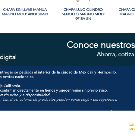
CHAPA SIN LLAVE MANIJA
Vista rápida
CHAPA LUJO CILINDRO
Vista rápida
CHAPA C
Vi
MAGNO MOD: A8801BK-SN
SENCILLO MAGNO MOD:
MAGNO M
9915A-SN
PROMO
PROMO
Conoce nuestros
Ahorra, cotiza
digital
CHAPA CON LLAVE MAGNO
Vista rápida
CHAPA LUJO CILINDRO
Vista rápida
CHAPA C
Vi
MOD: 607ET-SS
SENCILLO MAGNO MOD:
MAGNO M
9928A-ORB
tregas de pedidos al interior de la ciudad de Mexicali y Hermosillo.
a envíos nacionales.
a California.
 confirman directamente en tienda y pueden variar sin previo aviso.
evio aviso y a disponibilidad.
o. Tamaños, colores de productos pueden variar según percepciones.
yecto
Unidad de atención a
Es
Sucursales
pr