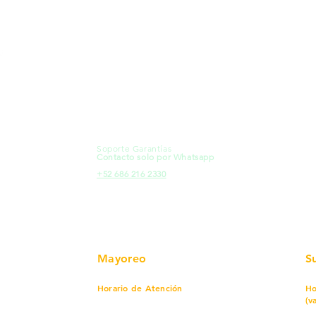
MXL
Calle del Hospital No.
Có
299Centro Cívico y Comercial
21000, Mexicali, B.C.
Ma
HMO
Blvd. Progreso 185, Villa del
Em
Cortes, 83105 Hermosillo, Son.
Re
contacto@e-proconsa.com
Pr
Servicio al Cliente
Mexicali Hermosillo
Ub
+52 686 904-4444
Fac
Soporte Garantías
HMO
Contacto solo por Whatsapp
Pro
+52 686 216 2330
Mayoreo
S
Horario de Atención
Ho
(v
Lunes a viernes
7 am a 5:30 pm