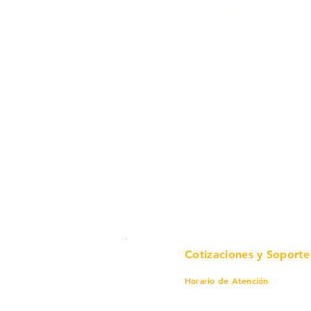
en un solo lugar.
Cotizaciones y Soporte
Horario de Atención
Lunes a viernes
8 am a 6 pm