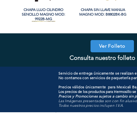
CHAPA LUJO CILINDRO
Vista rápida
CHAPA SIN LLAVE MANIJA
Vista rápida
SENCILLO MAGNO MOD:
MAGNO MOD: B8802BK-BG
9922B-MG
Ver Folleto
Consulta nuestro folleto 
COOLER PORTATIL 40 LITROS
CHAPA CILINDRO DOBLE
Vista rápida
Vista rápida
CHAPA COMBO CILINDRO
CHAPA LUJO CILINDRO
Vista rápida
Vista rápida
MAGNO MOD: D102-SS
ATIK MOD: F3700
SENCILLO MAGNO MOD:
SENCILLO MAGNO MOD:
607ET+D101-SS
9922A-SN
Servicio de entrega únicamente se realizan en
No contamos con servicios de paquetería par
Precios válidos únicamente para Mexicali Baj
Los precios de los productos para Hermosillo se
Precios y Promociones sujetos a cambio sin pr
Las Imágenes presentadas son con fin alusiv
Todos nuestros precios incluyen I.V.A.
Todo para tu pro