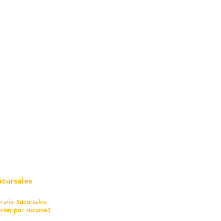
mo in
stalar
teriales para Construcción
pleo Proconsa
modela con crédito
omociones y descuentos
icaciones
turación
ductos de Ferretería
ucursales
rario Sucursales
arían por sucursal)