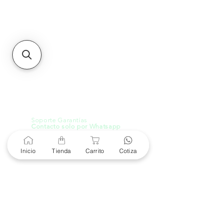
MXL
Calle del Hospital No.
299Centro Cívico y Comercial
21000, Mexicali, B.C.
HMO
Blvd. Progreso 185, Villa
del Cortes, 83105 Hermosillo,
Son.
contacto@e-proconsa.com
Servicio al Cliente
Mexicali Hermosillo
+52 686 904-4444
Soporte Garantías
Contacto solo por Whatsapp
+52 686 216 2330
Inicio
Tienda
Carrito
Cotiza
Cotizaciones y Soporte
Horario de Atención