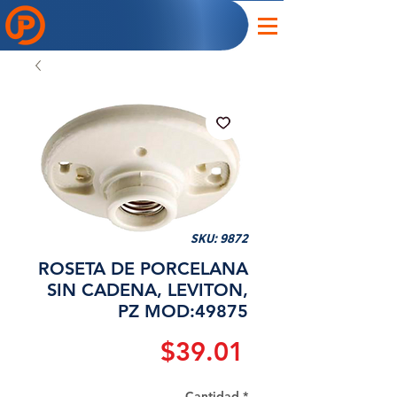
SKU: 9872
ROSETA DE PORCELANA
SIN CADENA, LEVITON,
PZ MOD:49875
Precio
$39.01
Cantidad
*