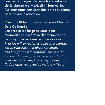
realizan entregas de pedidos al interior
de la ciudad de Mexicali y Hermosillo.
No contamos con servicios de paquetería
para envíos nacionales.
Precios válidos únicamente para Mexicali
Baja California.
Los precios de los productos para
Hermosillo se confirman directamente en
tienda y pueden variar sin previo aviso.
Precios y Promociones sujetos a cambio
sin previo aviso y a disponibilidad.
Las Imágenes presentadas son con fin
alusivo. Tamaños, colores de productos
pueden variar según percepciones.
Todos nuestros precios incluyen I.V.A.
HMO
Unidad de atención a
Sucursales