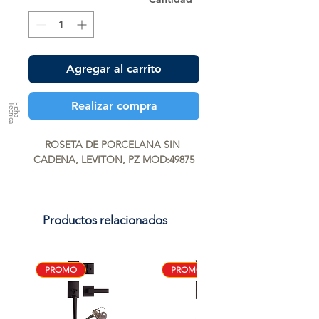
Agregar al carrito
Realizar compra
a
F
ic
h
a
T
é
c
n
ic
ROSETA DE PORCELANA SIN 
CADENA, LEVITON, PZ MOD:49875
Productos relacionados
PROMO
PROMO