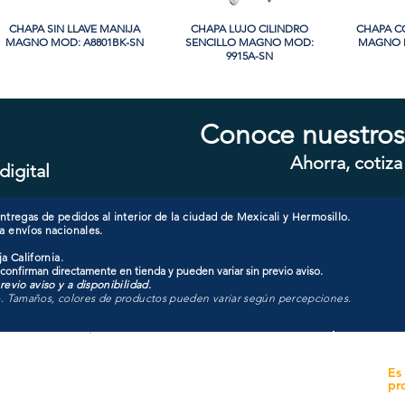
CHAPA SIN LLAVE MANIJA
Vista rápida
CHAPA LUJO CILINDRO
Vista rápida
CHAPA C
Vi
MAGNO MOD: A8801BK-SN
SENCILLO MAGNO MOD:
MAGNO M
9915A-SN
PROMO
PROMO
Conoce nuestros
Ahorra, cotiza
digital
CHAPA CON LLAVE MAGNO
Vista rápida
CHAPA LUJO CILINDRO
Vista rápida
CHAPA C
Vi
MOD: 607ET-SS
SENCILLO MAGNO MOD:
MAGNO M
9928A-ORB
tregas de pedidos al interior de la ciudad de Mexicali y Hermosillo.
a envíos nacionales.
a California.
 confirman directamente en tienda y pueden variar sin previo aviso.
evio aviso y a disponibilidad.
o. Tamaños, colores de productos pueden variar según percepciones.
yecto
Unidad de atención a
Es
Sucursales
pr