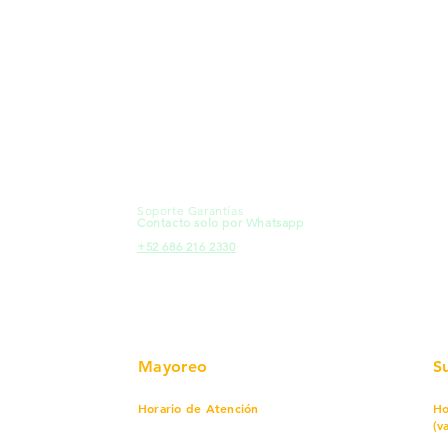
MXL
Calle del Hospital No.
Có
299Centro Cívico y Comercial
21000, Mexicali, B.C.
Ma
HMO
Blvd. Progreso 185, Villa del
Em
Cortes, 83105 Hermosillo, Son.
Re
contacto@e-proconsa.com
Pr
Servicio al Cliente
Mexicali Hermosillo
Ub
+52 686 904-4444
Fac
Soporte Garantías
HMO
Contacto solo por Whatsapp
Pro
+52 686 216 2330
Mayoreo
S
Horario de Atención
Ho
(v
Lunes a viernes
7 am a 5:30 pm