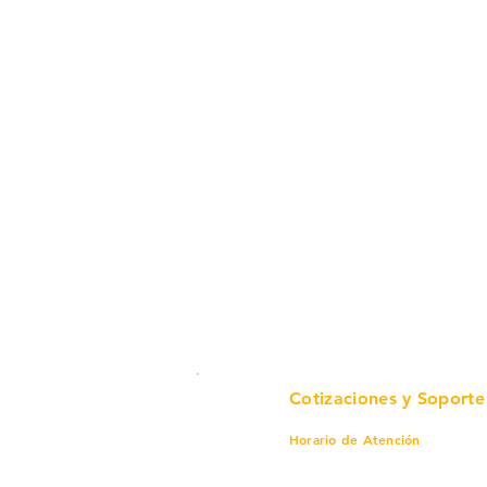
en un solo lugar.
Cotizaciones y Soporte
Horario de Atención
Lunes a viernes
8 am a 6 pm