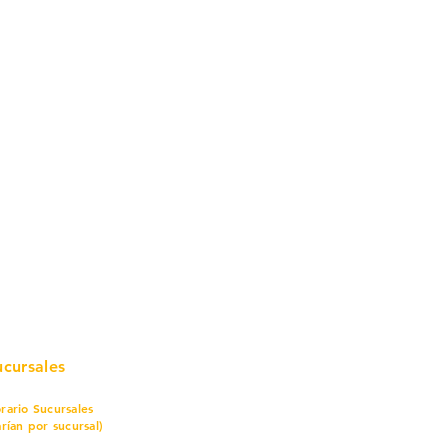
mo in
stalar
teriales para Construcción
pleo Proconsa
modela con crédito
omociones y descuentos
icaciones
turación
ductos de Ferretería
ucursales
rario Sucursales
arían por sucursal)