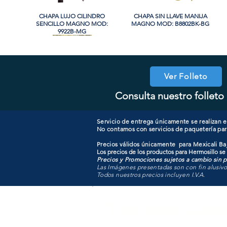
CHAPA LUJO CILINDRO
Vista rápida
CHAPA SIN LLAVE MANIJA
Vista rápida
SENCILLO MAGNO MOD:
MAGNO MOD: B8802BK-BG
9922B-MG
Ver Folleto
Consulta nuestro folleto 
COOLER PORTATIL 40 LITROS
CHAPA CILINDRO DOBLE
Vista rápida
Vista rápida
CHAPA COMBO CILINDRO
CHAPA LUJO CILINDRO
Vista rápida
Vista rápida
MAGNO MOD: D102-SS
ATIK MOD: F3700
SENCILLO MAGNO MOD:
SENCILLO MAGNO MOD:
607ET+D101-SS
9922A-SN
Servicio de entrega únicamente se realizan en
No contamos con servicios de paquetería par
Precios válidos únicamente para Mexicali Baj
Los precios de los productos para Hermosillo se
Precios y Promociones sujetos a cambio sin pr
Las Imágenes presentadas son con fin alusiv
Todos nuestros precios incluyen I.V.A.
Todo para tu pro