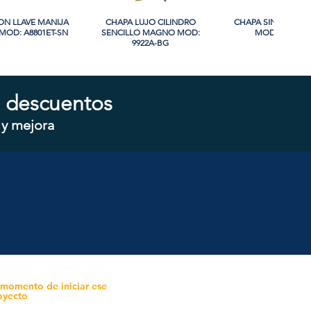
ON LLAVE MANIJA
sta rápida
CHAPA LUJO CILINDRO
Vista rápida
CHAPA SIN LLAVE
Vista rápida
OD: A8801ET-SN
SENCILLO MAGNO MOD:
MOD: 607BK-S
9922A-BG
 descuentos
 y mejora
ON LLAVE MANIJA
sta rápida
CHAPA CON LLAVE MANIJA
Vista rápida
CHAPA SIN LLAVE 
Vista rápida
OD: B8802ET-BG
MAGNO MOD: A8801ET-MB
MAGNO MOD: A880
 momento de iniciar ese
oyecto