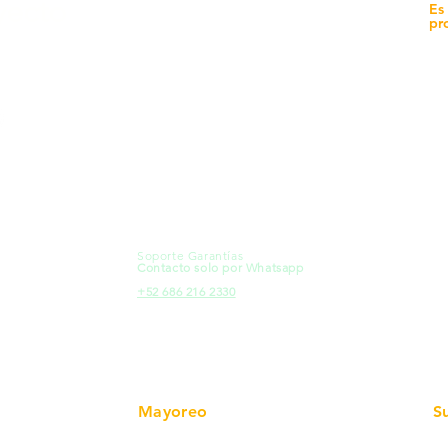
yecto
Unidad de atención a
Es
Sucursales
pr
MXL
Calle del Hospital No.
Có
299Centro Cívico y Comercial
21000, Mexicali, B.C.
Ma
HMO
Blvd. Progreso 185, Villa del
Em
Cortes, 83105 Hermosillo, Son.
Re
contacto@e-proconsa.com
Pr
Servicio al Cliente
Mexicali Hermosillo
Ub
+52 686 904-4444
Fac
Soporte Garantías
HMO
Contacto solo por Whatsapp
Pro
+52 686 216 2330
Mayoreo
S