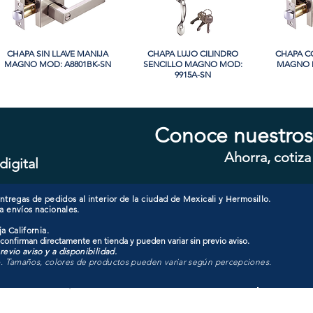
CHAPA SIN LLAVE MANIJA
Vista rápida
CHAPA LUJO CILINDRO
Vista rápida
CHAPA C
Vi
MAGNO MOD: A8801BK-SN
SENCILLO MAGNO MOD:
MAGNO M
9915A-SN
PROMO
PROMO
Conoce nuestros
Ahorra, cotiza
digital
CHAPA CON LLAVE MAGNO
Vista rápida
CHAPA LUJO CILINDRO
Vista rápida
CHAPA C
Vi
MOD: 607ET-SS
SENCILLO MAGNO MOD:
MAGNO M
9928A-ORB
tregas de pedidos al interior de la ciudad de Mexicali y Hermosillo.
a envíos nacionales.
a California.
 confirman directamente en tienda y pueden variar sin previo aviso.
evio aviso y a disponibilidad.
o. Tamaños, colores de productos pueden variar según percepciones.