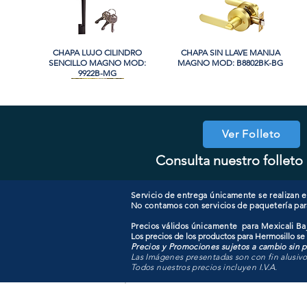
CHAPA LUJO CILINDRO
Vista rápida
CHAPA SIN LLAVE MANIJA
Vista rápida
SENCILLO MAGNO MOD:
MAGNO MOD: B8802BK-BG
9922B-MG
Ver Folleto
Consulta nuestro folleto 
COOLER PORTATIL 40 LITROS
CHAPA CILINDRO DOBLE
Vista rápida
Vista rápida
CHAPA COMBO CILINDRO
CHAPA LUJO CILINDRO
Vista rápida
Vista rápida
MAGNO MOD: D102-SS
ATIK MOD: F3700
SENCILLO MAGNO MOD:
SENCILLO MAGNO MOD:
607ET+D101-SS
9922A-SN
Servicio de entrega únicamente se realizan en
No contamos con servicios de paquetería par
Precios válidos únicamente para Mexicali Baj
Los precios de los productos para Hermosillo se
Precios y Promociones sujetos a cambio sin pr
Las Imágenes presentadas son con fin alusiv
Todos nuestros precios incluyen I.V.A.