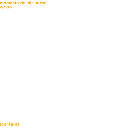
 momento de iniciar ese
oyecto
mo in
stalar
teriales para Construcción
pleo Proconsa
modela con crédito
omociones y descuentos
icaciones
turación
ductos de Ferretería
ucursales