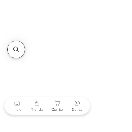
Unidad de atención a
Sucursales
MXL
Calle del Hospital No.
299Centro Cívico y Comercial
21000, Mexicali, B.C.
HMO
Blvd. Progreso 185, Villa
del Cortes, 83105 Hermosillo,
Son.
contacto@e-proconsa.com
Servicio al Cliente
Mexicali Hermosillo
+52 686 904-4444
Soporte Garantías
Contacto solo por Whatsapp
Inicio
Tienda
Carrito
Cotiza
+52 686 216 2330