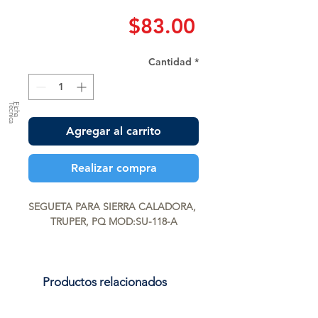
Precio
$83.00
Cantidad
*
a
F
ic
h
a
T
é
c
n
ic
Agregar al carrito
Realizar compra
SEGUETA PARA SIERRA CALADORA, 
TRUPER, PQ MOD:SU-118-A
Productos relacionados