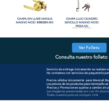
CHAPA SIN LLAVE MANIJA
Vista rápida
CHAPA LUJO CILINDRO
Vista rápida
MAGNO MOD: B8802BK-BG
SENCILLO MAGNO MOD:
9922A-SN
PROMO
PROMO
Ver Folleto
Consulta nuestro folleto 
CHAPA CON LLAVE MAGNO
CHAPA LUJO CILINDRO
Vista rápida
Vista rápida
COOLER PORTATIL 40 LITROS
CHAPA CON LLAVE MANIJA
Vista rápida
Vista rápida
SENCILLO MAGNO MOD:
MOD: 607ET-SS
MAGNO MOD: B8802ET-BG
ATIK MOD: F3700
9922B-MG
Servicio de entrega únicamente se realizan en
No contamos con servicios de paquetería par
Precios válidos únicamente para Mexicali Baj
Los precios de los productos para Hermosillo se
Precios y Promociones sujetos a cambio sin pr
Las Imágenes presentadas son con fin alusiv
Todos nuestros precios incluyen I.V.A.