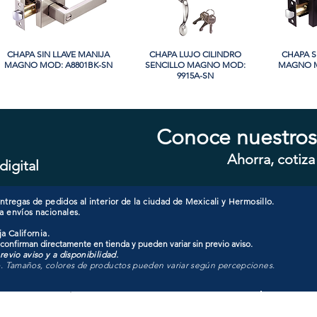
CHAPA SIN LLAVE MANIJA
Vista rápida
CHAPA LUJO CILINDRO
Vista rápida
CHAPA S
Vi
MAGNO MOD: A8801BK-SN
SENCILLO MAGNO MOD:
MAGNO M
9915A-SN
Conoce nuestros
Ahorra, cotiza
digital
CHAPA CON LLAVE MANIJA
Vista rápida
CHAPA CON LLAVE MANIJA
Vista rápida
CHAPA 
Vi
MAGNO MOD: A8801ET-SN
MAGNO MOD: A8801ET-MB
MAGNO
tregas de pedidos al interior de la ciudad de Mexicali y Hermosillo.
a envíos nacionales.
a California.
 confirman directamente en tienda y pueden variar sin previo aviso.
evio aviso y a disponibilidad.
o. Tamaños, colores de productos pueden variar según percepciones.