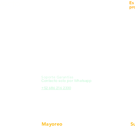
yecto
Unidad de atención a
Es
Sucursales
pr
MXL
Calle del Hospital No.
Có
299Centro Cívico y Comercial
21000, Mexicali, B.C.
Ma
HMO
Blvd. Progreso 185, Villa del
Em
Cortes, 83105 Hermosillo, Son.
Re
contacto@e-proconsa.com
Pr
Servicio al Cliente
Mexicali Hermosillo
Ub
+52 686 904-4444
Fac
Soporte Garantías
HMO
Contacto solo por Whatsapp
Pro
+52 686 216 2330
Mayoreo
S