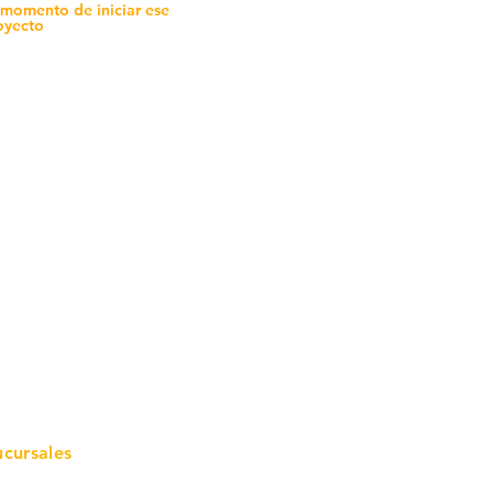
 momento de iniciar ese
oyecto
mo in
stalar
teriales para Construcción
pleo Proconsa
modela con crédito
omociones y descuentos
icaciones
turación
ductos de Ferretería
ucursales