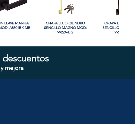
IN LLAVE MANIJA
sta rápida
CHAPA LUJO CILINDRO
Vista rápida
CHAPA LUJO CIL
Vista rápida
OD: A8801BK-MB
SENCILLO MAGNO MOD:
SENCILLO MAGNO
9922A-BG
9928A-ORB
 descuentos
 y mejora
CILINDRO DOBLE
sta rápida
CHAPA CILINDRO SENCILLO
Vista rápida
CHAPA SIN LLAVE
Vista rápida
 MOD: D102-SS
MAGNO MOD: D101-SS
MOD: 607BK-S