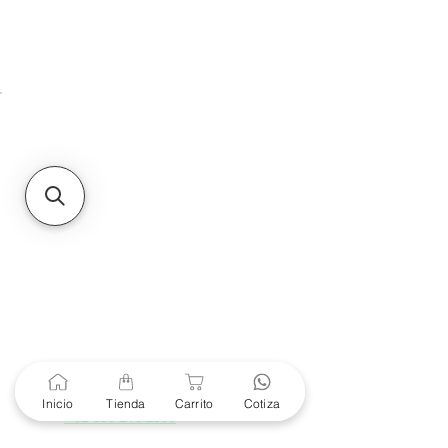
HMO
Unidad de atención a
Sucursales
MXL
Calle del Hospital No.
299Centro Cívico y Comercial
21000, Mexicali, B.C.
HMO
Blvd. Progreso 185, Villa
del Cortes, 83105 Hermosillo,
Son.
contacto@e-proconsa.com
Servicio al Cliente
Mexicali Hermosillo
+52 686 904-4444
Soporte Garantías
Contacto solo por Whatsapp
Inicio
Tienda
Carrito
Cotiza
+52 686 216 2330