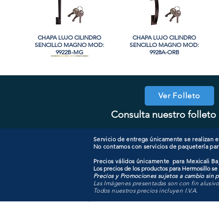
CHAPA LUJO CILINDRO
Vista rápida
CHAPA LUJO CILINDRO
Vista rápida
SENCILLO MAGNO MOD:
SENCILLO MAGNO MOD:
9922B-MG
9928A-ORB
Ver Folleto
Consulta nuestro folleto 
COOLER PORTATIL 40 LITROS
CHAPA CON LLAVE MAGNO
Vista rápida
Vista rápida
CHAPA CILINDRO SENCILLO
CHAPA COMBO CILINDRO
Vista rápida
Vista rápida
ATIK MOD: F3700
MOD: 607ET-SS
SENCILLO MAGNO MOD:
MAGNO MOD: D101-SS
607ET+D101-SS
Servicio de entrega únicamente se realizan en
No contamos con servicios de paquetería par
Precios válidos únicamente para Mexicali Baj
Los precios de los productos para Hermosillo se
Precios y Promociones sujetos a cambio sin pr
Las Imágenes presentadas son con fin alusiv
Todos nuestros precios incluyen I.V.A.