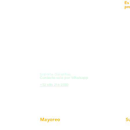
yecto
Unidad de atención a
Es
Sucursales
pr
MXL
Calle del Hospital No.
Có
299Centro Cívico y Comercial
21000, Mexicali, B.C.
Ma
HMO
Blvd. Progreso 185, Villa del
Em
Cortes, 83105 Hermosillo, Son.
Re
contacto@e-proconsa.com
Pr
Servicio al Cliente
Mexicali Hermosillo
Ub
+52 686 904-4444
Fac
Soporte Garantías
HMO
Contacto solo por Whatsapp
Pro
+52 686 216 2330
Mayoreo
S