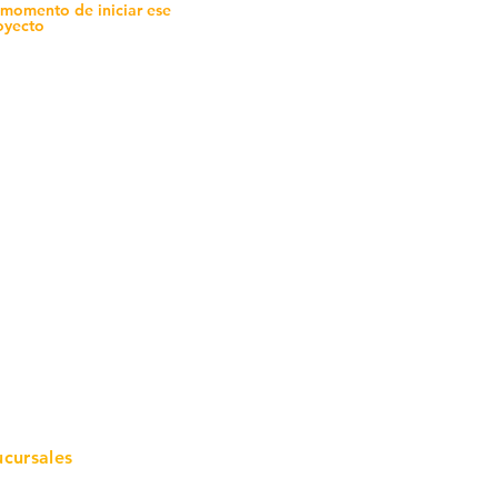
 momento de iniciar ese
oyecto
mo in
stalar
teriales para Construcción
pleo Proconsa
modela con crédito
omociones y descuentos
icaciones
turación
ductos de Ferretería
ucursales