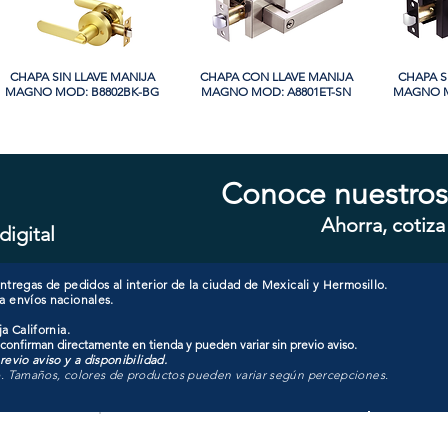
CHAPA SIN LLAVE MANIJA
Vista rápida
CHAPA CON LLAVE MANIJA
Vista rápida
CHAPA S
Vi
MAGNO MOD: B8802BK-BG
MAGNO MOD: A8801ET-SN
MAGNO M
Conoce nuestros
Ahorra, cotiza
digital
CHAPA LUJO CILINDRO
Vista rápida
CHAPA LUJO CILINDRO
Vista rápida
CHAPA S
Vi
SENCILLO MAGNO MOD:
SENCILLO MAGNO MOD:
MAGNO M
9915A-SN
9922A-BG
tregas de pedidos al interior de la ciudad de Mexicali y Hermosillo.
a envíos nacionales.
a California.
 confirman directamente en tienda y pueden variar sin previo aviso.
evio aviso y a disponibilidad.
o. Tamaños, colores de productos pueden variar según percepciones.