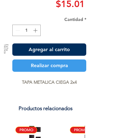
Precio
$15.01
Cantidad
*
a
F
ic
h
a
T
é
c
n
ic
Agregar al carrito
Realizar compra
TAPA METALICA CIEGA 2x4
Productos relacionados
PROMO
PROMO