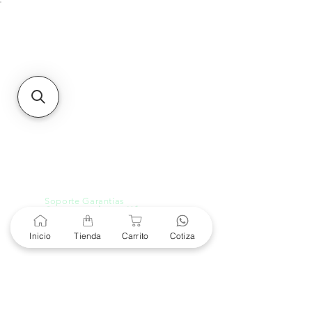
Unidad de atención a
Sucursales
MXL
Calle del Hospital No.
299Centro Cívico y Comercial
21000, Mexicali, B.C.
HMO
Blvd. Progreso 185, Villa
del Cortes, 83105 Hermosillo,
Son.
contacto@e-proconsa.com
Servicio al Cliente
Mexicali Hermosillo
+52 686 904-4444
Soporte Garantías
Contacto solo por Whatsapp
+52 686 216 2330
Inicio
Tienda
Carrito
Cotiza
Cotizaciones y Soporte