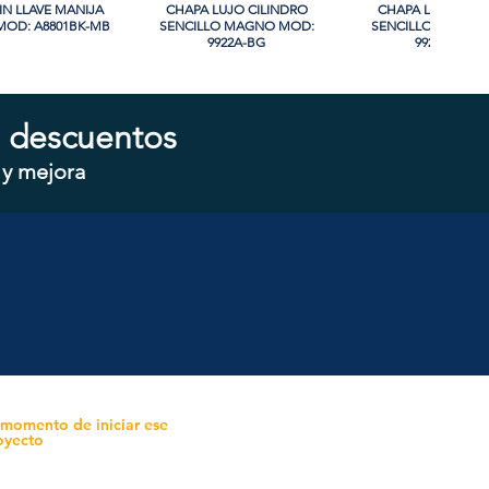
IN LLAVE MANIJA
sta rápida
CHAPA LUJO CILINDRO
Vista rápida
CHAPA LUJO CIL
Vista rápida
OD: A8801BK-MB
SENCILLO MAGNO MOD:
SENCILLO MAGNO
9922A-BG
9928A-ORB
 descuentos
 y mejora
CILINDRO DOBLE
sta rápida
CHAPA CILINDRO SENCILLO
Vista rápida
CHAPA SIN LLAVE
Vista rápida
 MOD: D102-SS
MAGNO MOD: D101-SS
MOD: 607BK-S
 momento de iniciar ese
oyecto