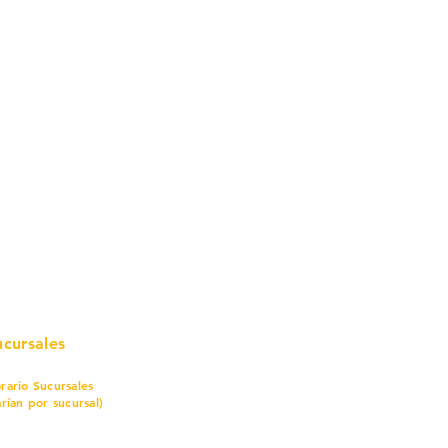
mo in
stalar
teriales para Construcción
pleo Proconsa
modela con crédito
omociones y descuentos
icaciones
turación
ductos de Ferretería
ucursales
rario Sucursales
arían por sucursal)
nes a sábado
7 am a 8 pm
mingo
8 am a 5 pm