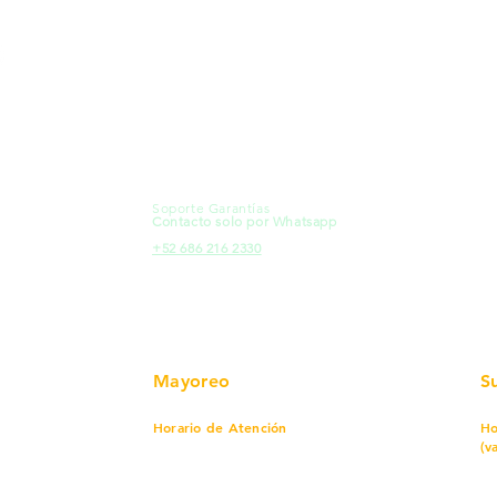
MXL
Calle del Hospital No.
Có
299Centro Cívico y Comercial
21000, Mexicali, B.C.
Ma
HMO
Blvd. Progreso 185, Villa del
Em
Cortes, 83105 Hermosillo, Son.
Re
contacto@e-proconsa.com
Pr
Servicio al Cliente
Mexicali Hermosillo
Ub
+52 686 904-4444
Fac
Soporte Garantías
HMO
Contacto solo por Whatsapp
Pro
+52 686 216 2330
Mayoreo
S
Horario de Atención
Ho
(v
Lunes a viernes
7 am a 5:30 pm
Sábado
8 am a 1:00 pm
Lu
Cerrado
Do