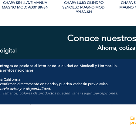
CHAPA SIN LLAVE MANIJA
Vista rápida
CHAPA LUJO CILINDRO
Vista rápida
CHAPA S
Vi
MAGNO MOD: A8801BK-SN
SENCILLO MAGNO MOD:
MAGNO M
9915A-SN
Conoce nuestros
Ahorra, cotiza
digital
CHAPA CON LLAVE MANIJA
Vista rápida
CHAPA CON LLAVE MANIJA
Vista rápida
CHAPA 
Vi
MAGNO MOD: A8801ET-SN
MAGNO MOD: A8801ET-MB
MAGNO
tregas de pedidos al interior de la ciudad de Mexicali y Hermosillo.
a envíos nacionales.
a California.
 confirman directamente en tienda y pueden variar sin previo aviso.
evio aviso y a disponibilidad.
o. Tamaños, colores de productos pueden variar según percepciones.
yecto
Unidad de atención a
Es
Sucursales
pr