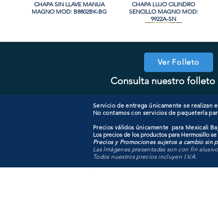
CHAPA SIN LLAVE MANIJA
Vista rápida
CHAPA LUJO CILINDRO
Vista rápida
MAGNO MOD: B8802BK-BG
SENCILLO MAGNO MOD:
9922A-SN
PROMO
PROMO
Ver Folleto
Consulta nuestro folleto 
CHAPA CON LLAVE MAGNO
CHAPA LUJO CILINDRO
Vista rápida
Vista rápida
COOLER PORTATIL 40 LITROS
CHAPA CON LLAVE MANIJA
Vista rápida
Vista rápida
SENCILLO MAGNO MOD:
MOD: 607ET-SS
MAGNO MOD: B8802ET-BG
ATIK MOD: F3700
9922B-MG
Servicio de entrega únicamente se realizan en
No contamos con servicios de paquetería par
Precios válidos únicamente para Mexicali Baj
Los precios de los productos para Hermosillo se
Precios y Promociones sujetos a cambio sin pr
Las Imágenes presentadas son con fin alusiv
Todos nuestros precios incluyen I.V.A.
Todo para tu pro
en un solo lugar.