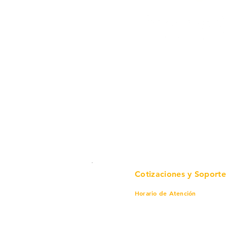
Cotizaciones y Soporte
Horario de Atención
Lunes a viernes
8 am a 6 pm
Sábado
8 am a 4 pm
Domingo
8 am a 4 pm