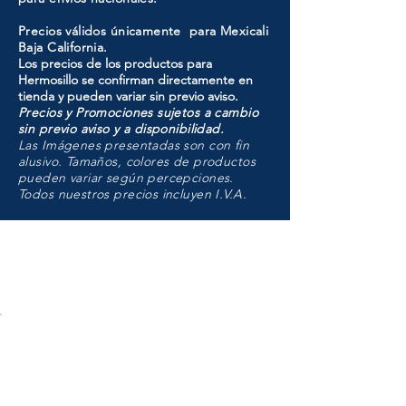
Precios válidos únicamente para Mexicali
Baja California.
Los precios de los productos para
Hermosillo se confirman directamente en
tienda y pueden variar sin previo aviso.
Precios y Promociones sujetos a cambio
sin previo aviso y a disponibilidad.
Las Imágenes presentadas son con fin
alusivo. Tamaños, colores de productos
pueden variar según percepciones.
Todos nuestros precios incluyen I.V.A.
HMO
Unidad de atención a
Sucursales
MXL
Calle del Hospital No.
299Centro Cívico y Comercial