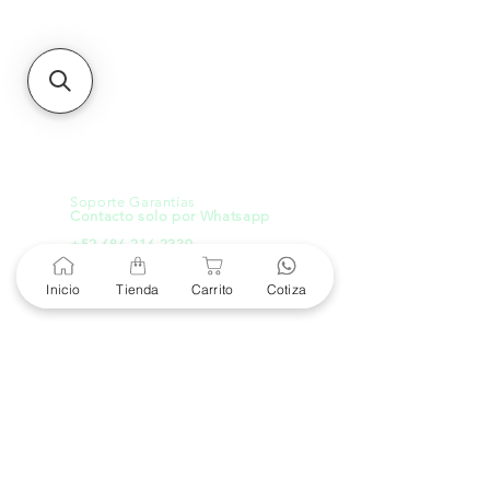
21000, Mexicali, B.C.
HMO
Blvd. Progreso 185, Villa
del Cortes, 83105 Hermosillo,
Son.
contacto@e-proconsa.com
Servicio al Cliente
Mexicali Hermosillo
+52 686 904-4444
Soporte Garantías
Contacto solo por Whatsapp
+52 686 216 2330
Inicio
Tienda
Carrito
Cotiza
Cotizaciones y Soporte
Horario de Atención
8 am a 6 pm
Lunes a viernes
8 am a 4 pm
Sábado
8 am a 4 pm
Domingo