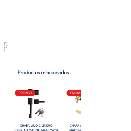
a
F
ic
h
a
T
é
c
n
ic
Productos relacionados
PROMO
PROMO
CHAPA LUJO CILINDRO
CHAPA SIN LLAVE MANIJA
SENCILLO MAGNO MOD: 9922B-
MAGNO MOD: B8802BK-BG