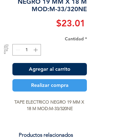
NEGRO 19 MM X 18 M
MOD:M-33/320NE
Precio
$23.01
Cantidad
*
a
F
ic
h
a
T
é
c
n
ic
Agregar al carrito
Realizar compra
TAPE ELECTRICO NEGRO 19 MM X 
18 M MOD:M-33/320NE
Productos relacionados