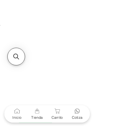
HMO
Unidad de atención a
Sucursales
MXL
Calle del Hospital No.
299Centro Cívico y Comercial
21000, Mexicali, B.C.
HMO
Blvd. Progreso 185, Villa
del Cortes, 83105 Hermosillo,
Son.
contacto@e-proconsa.com
Servicio al Cliente
Mexicali Hermosillo
+52 686 904-4444
Soporte Garantías
Contacto solo por Whatsapp
Inicio
Tienda
Carrito
Cotiza
+52 686 216 2330