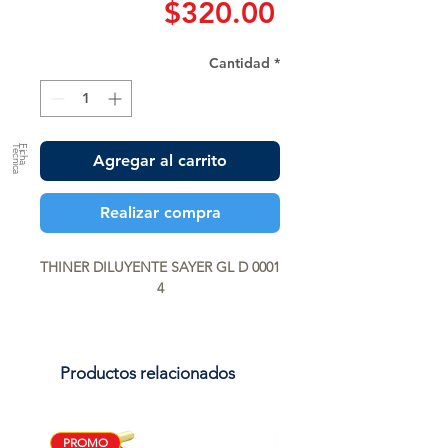
Precio
$320.00
Cantidad
*
a
F
ic
h
a
T
é
c
n
ic
Agregar al carrito
Realizar compra
THINER DILUYENTE SAYER GL D 0001 
4
Productos relacionados
PROMO