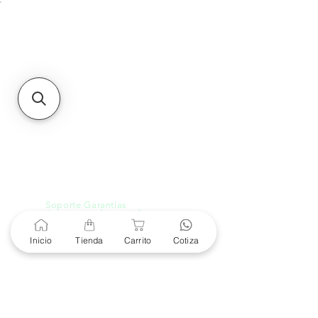
Unidad de atención a
Sucursales
MXL
Calle del Hospital No.
299Centro Cívico y Comercial
21000, Mexicali, B.C.
HMO
Blvd. Progreso 185, Villa
del Cortes, 83105 Hermosillo,
Son.
contacto@e-proconsa.com
Servicio al Cliente
Mexicali Hermosillo
+52 686 904-4444
Soporte Garantías
Contacto solo por Whatsapp
+52 686 216 2330
Inicio
Tienda
Carrito
Cotiza
Cotizaciones y Soporte