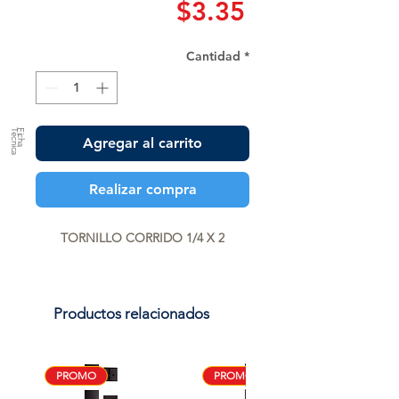
Precio
$3.35
Cantidad
*
a
F
ic
h
a
T
é
c
n
ic
Agregar al carrito
Realizar compra
TORNILLO CORRIDO 1/4 X 2
Productos relacionados
PROMO
PROMO