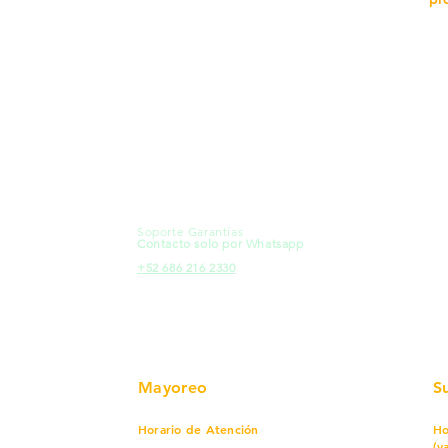
MXL
Calle del Hospital No.
Có
299Centro Cívico y Comercial
21000, Mexicali, B.C.
Ma
HMO
Blvd. Progreso 185, Villa del
Em
Cortes, 83105 Hermosillo, Son.
Re
contacto@e-proconsa.com
Pr
Servicio al Cliente
Mexicali Hermosillo
Ub
+52 686 904-4444
Fac
Soporte Garantías
HMO
Contacto solo por Whatsapp
Pro
+52 686 216 2330
Mayoreo
S
Horario de Atención
Ho
(v