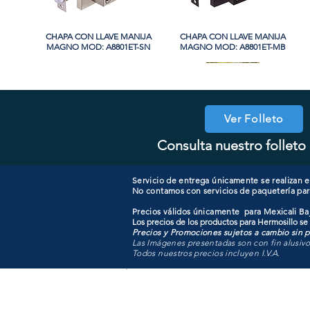
CHAPA CON LLAVE MANIJA
Vista rápida
CHAPA CON LLAVE MANIJA
Vista rápida
MAGNO MOD: A8801ET-SN
MAGNO MOD: A8801ET-MB
PROMO
Ver Folleto
Consulta nuestro folleto 
CHAPA CON LLAVE MAGNO
CHAPA SIN LLAVE MANIJA
Vista rápida
Vista rápida
COOLER PORTATIL 40 LITROS
CHAPA LUJO CILINDRO
Vista rápida
Vista rápida
MAGNO MOD: A8801BK-SN
MOD: 607ET-SS
SENCILLO MAGNO MOD:
ATIK MOD: F3700
9922B-MG
Servicio de entrega únicamente se realizan en
No contamos con servicios de paquetería par
Precios válidos únicamente para Mexicali Baj
Los precios de los productos para Hermosillo se
Precios y Promociones sujetos a cambio sin pr
Las Imágenes presentadas son con fin alusiv
Todos nuestros precios incluyen I.V.A.
Todo para tu pro