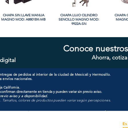
CHAPA SIN LLAVE MANIJA
Vista rápida
CHAPA LUJO CILINDRO
Vista rápida
CHAPA 
Vi
MAGNO MOD: A8801BK-MB
SENCILLO MAGNO MOD:
MAGNO
9922A-SN
PROMO
Conoce nuestros
Ahorra, cotiza
digital
CHAPA CILINDRO SENCILLO
Vista rápida
CHAPA SIN LLAVE MANIJA
Vista rápida
CHAPA 
Vi
MAGNO MOD: D101-SS
MAGNO MOD: B8802BK-BG
SENCIL
607
tregas de pedidos al interior de la ciudad de Mexicali y Hermosillo.
a envíos nacionales.
a California.
 confirman directamente en tienda y pueden variar sin previo aviso.
evio aviso y a disponibilidad.
o. Tamaños, colores de productos pueden variar según percepciones.
yecto
Unidad de atención a
Es
Sucursales
pr