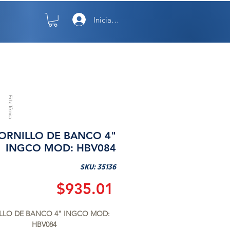
Iniciar sesión
TO
NOSOTROS
Ficha Técnica
ORNILLO DE BANCO 4"
INGCO MOD: HBV084
SKU: 35136
Precio
$935.01
LLO DE BANCO 4" INGCO MOD: 
HBV084