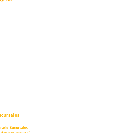
mo in
stalar
teriales para Construcción
pleo Proconsa
modela con crédito
omociones y descuentos
icaciones
turación
ductos de Ferretería
ucursales
rario Sucursales
arían por sucursal)